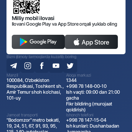
Bankining ish tartibi va rejimi
Ochiq ma'lumotlar
Monopoliyaga qarshi komplaens
Milliy mobil ilovasi
Ilovani Google Play va App Store orqali yuklab oling
Bizni ijtimoiy tarmoqlarda kuzatib boring
Manzil
Aloqa markazi
100084, O‘zbekiston
1344
Respublikasi, Toshkent sh.,
+998 78 148-00-10
Amir Temur shoh ko‘chasi,
Ish vaqti: 09:00 dan 21:00
101-uy
gacha
Fikr bildiring (murojaat
qoldirish)
Jamoat transporti
Ishonch telefoni
"Bodomzor" metro bekati,
+998 78 147-15-04
19, 24, 51, 67, 91, 93, 95,
Ish kunlari: Dushanbadan
115, 140-avtobuslar
Jumagacha