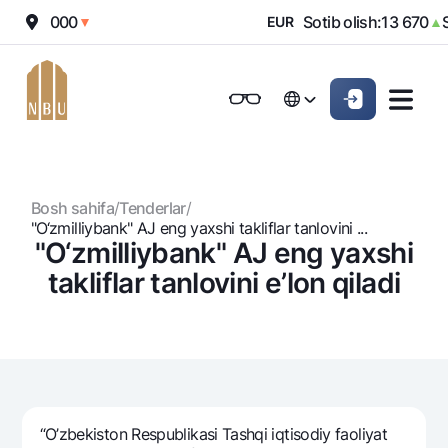
sh:
12 000
Sotib olish:
13 670
So
▼
EUR
▲
Onlayn-bank
Jismoniy shaxslarga (Milliy)
Jismoniy shaxslarga (Milliy
Oddiy versiya
Русский
Jismoniy shaxslarga
Kichik biznes uchun
Korporativ mijozl
Русский
Biznes uchun (iBank)
Biznes uchun (iBank)
Oq-qora versiya
Bosh sahifa
/
Tenderlar
/
Shaxsiy kabinet
Shaxsiy kabinet
Ovozni yoqish
Jismoniy shaxslarga
"O‘zmilliybank" AJ eng yaxshi takliflar tanlovini ...
"O‘zmilliybank" AJ eng yaxshi
Kreditlar
takliflar tanlovini e’lon qiladi
Ipoteka
Omonatlar
Avtokredit
Hamma uchun
Kartalar
Mikroqarz
Jozibali
Bepul
Ta’lim krеditi
Pul oʻtkazmalari
Vozmojno vse
Premial
Overdraft
“O’zbekiston Respublikasi Tashqi iqtisodiy faoliyat
Talab qilib olinguncha
Valyutalar kursi