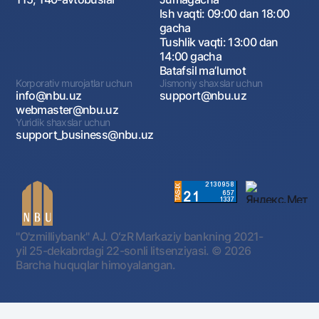
Ish vaqti: 09:00 dan 18:00
gacha
Tushlik vaqti: 13:00 dan
14:00 gacha
Batafsil maʼlumot
Korporativ murojatlar uchun
Jismoniy shaxslar uchun
info@nbu.uz
support@nbu.uz
webmaster@nbu.uz
Yuridik shaxslar uchun
support_business@nbu.uz
"O'zmilliybank" AJ. OʻzR Markaziy bankning 2021-
yil 25-dekabrdagi 22-sonli litsenziyasi.
© 2026
Barcha huquqlar himoyalangan.