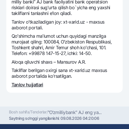
Sayohatchiga
National Green
milliy banki” AJ bank faoliyatini bank operatsion
Yevro
risklari doirasi sug'urta qilish bo`yicha eng yaxshi
UzCard/HUMO
Eskrou hisobvarag‘i
takliflarni tanlashni e’lon qiladi.
Hamma uchun USD uchun
Visa
Tanlov o’tkaziladigan joy: xt-xarid.uz - maxsus
Talab qilib olinguncha USD
Tariflar
Visa FIFA
axborot portali.
Oltin omonat
Mastercard
Qoʻshimcha maʼlumot uchun quyidagi manzilga
Aksiyalar
NBU’dan oltin quymalar
murojaat qiling: 100084, Oʻzbekiston Respublikasi,
Ish haqi
Toshkent shahri, Amir Temur shoh koʻchasi, 101.
Kumush omonat
Milliy mobil ilovasi
Garmin pay
Telefon: +99878 147-15-27, ichki: 14-50.
Aloqa qiluvchi shaxs – Mansurov A.R.
Ko'p beriladigan savollar
Takliflar berilgan oxirgi sana xt-xarid.uz maxsus
axborot portalida ko’rsatilgan.
Sayt bo‘yicha qidiring
Tanlov hujjatlari
Qidirish
Foydali havolalar
Bosh sahifa
/
Tenderlar
/
"O‘zmilliybank" AJ eng ya...
Ko'p beriladigan savollar
Saytning so'nggi yangilanishi:
09.08.2026 04:20:06
Matbuot markazi