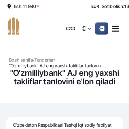
0
Sotish:
11 940
Sotib olish:
13 
▲
▼
EUR
Onlayn-bank
Jismoniy shaxslarga (Milliy)
Jismoniy shaxslarga (Milliy
Oddiy versiya
Русский
Jismoniy shaxslarga
Kichik biznes uchun
Korporativ mijozl
Русский
Biznes uchun (iBank)
Biznes uchun (iBank)
Oq-qora versiya
Bosh sahifa
/
Tenderlar
/
Shaxsiy kabinet
Shaxsiy kabinet
Ovozni yoqish
Jismoniy shaxslarga
"O‘zmilliybank" AJ eng yaxshi takliflar tanlovini ...
"O‘zmilliybank" AJ eng yaxshi
Kreditlar
takliflar tanlovini e’lon qiladi
Ipoteka
Omonatlar
Avtokredit
Hamma uchun
Kartalar
Mikroqarz
Jozibali
Bepul
Ta’lim krеditi
Pul oʻtkazmalari
Vozmojno vse
Premial
Overdraft
“O’zbekiston Respublikasi Tashqi iqtisodiy faoliyat
Talab qilib olinguncha
Valyutalar kursi