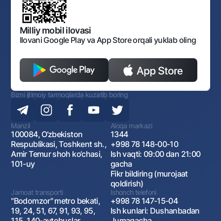
Bankining ish tartibi va rejimi
Ochiq ma'lumotlar
Monopoliyaga qarshi komplaens
Milliy mobil ilovasi
Ilovani Google Play va App Store orqali yuklab oling
Bizni ijtimoiy tarmoqlarda kuzatib boring
Manzil
Aloqa markazi
100084, O‘zbekiston
1344
Respublikasi, Toshkent sh.,
+998 78 148-00-10
Amir Temur shoh ko‘chasi,
Ish vaqti: 09:00 dan 21:00
101-uy
gacha
Fikr bildiring (murojaat
qoldirish)
Jamoat transporti
Ishonch telefoni
"Bodomzor" metro bekati,
+998 78 147-15-04
19, 24, 51, 67, 91, 93, 95,
Ish kunlari: Dushanbadan
115, 140-avtobuslar
Jumagacha