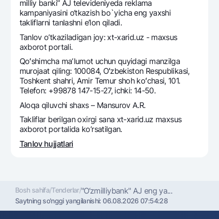
Sayohatchiga
National Green
milliy banki” AJ televideniyeda reklama
Yevro
kampaniyasini o‘tkazish bo`yicha eng yaxshi
UzCard/HUMO
Eskrou hisobvarag‘i
takliflarni tanlashni e’lon qiladi.
Hamma uchun USD uchun
Visa
Tanlov o’tkaziladigan joy: xt-xarid.uz - maxsus
Talab qilib olinguncha USD
Tariflar
Visa FIFA
axborot portali.
Oltin omonat
Mastercard
Qoʻshimcha maʼlumot uchun quyidagi manzilga
Aksiyalar
NBU’dan oltin quymalar
murojaat qiling: 100084, Oʻzbekiston Respublikasi,
Ish haqi
Toshkent shahri, Amir Temur shoh koʻchasi, 101.
Kumush omonat
Milliy mobil ilovasi
Garmin pay
Telefon: +99878 147-15-27, ichki: 14-50.
Aloqa qiluvchi shaxs – Mansurov A.R.
Ko'p beriladigan savollar
Takliflar berilgan oxirgi sana xt-xarid.uz maxsus
axborot portalida ko’rsatilgan.
Sayt bo‘yicha qidiring
Tanlov hujjatlari
Qidirish
Foydali havolalar
Bosh sahifa
/
Tenderlar
/
"O‘zmilliybank" AJ eng ya...
Ko'p beriladigan savollar
Saytning so'nggi yangilanishi:
06.08.2026 07:54:28
Matbuot markazi