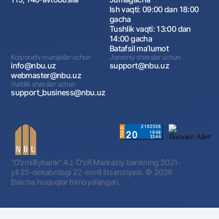
Ish vaqti: 09:00 dan 18:00
gacha
Tushlik vaqti: 13:00 dan
14:00 gacha
Batafsil maʼlumot
Korporativ murojatlar uchun
Jismoniy shaxslar uchun
info@nbu.uz
support@nbu.uz
webmaster@nbu.uz
Yuridik shaxslar uchun
support_business@nbu.uz
"O'zmilliybank" AJ. OʻzR Markaziy bankning 2021-
yil 25-dekabrdagi 22-sonli litsenziyasi.
© 2026
Barcha huquqlar himoyalangan.