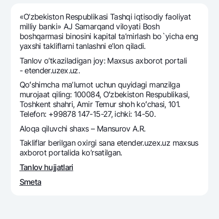
Sayohatchiga
National Green
Yevro
UzCard/HUMO
«O’zbekiston Respublikasi Tashqi iqtisodiy faoliyat
Eskrou hisobvarag‘i
Hamma uchun USD uchun
milliy banki» AJ Samarqand viloyati Bosh
Visa
boshqarmasi binosini kapital ta’mirlash bo`yicha eng
Talab qilib olinguncha USD
Tariflar
Visa FIFA
yaxshi takliflarni tanlashni e’lon qiladi.
Oltin omonat
Mastercard
Tanlov o’tkaziladigan joy: Maxsus axborot portali
Aksiyalar
NBU’dan oltin quymalar
- etender.uzex.uz.
Ish haqi
Kumush omonat
Milliy mobil ilovasi
Qoʻshimcha maʼlumot uchun quyidagi manzilga
Garmin pay
murojaat qiling: 100084, Oʻzbekiston Respublikasi,
Toshkent shahri, Amir Temur shoh koʻchasi, 101.
Ko'p beriladigan savollar
Telefon: +99878 147-15-27, ichki: 14-50.
Aloqa qiluvchi shaxs – Mansurov A.R.
Sayt bo‘yicha qidiring
Takliflar berilgan oxirgi sana etender.uzex.uz maxsus
axborot portalida ko’rsatilgan.
Tanlov hujjatlari
Smeta
Qidirish
Foydali havolalar
Ko'p beriladigan savollar
Matbuot markazi