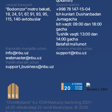
qoldirish)
Jamoat transporti
Ishonch telefoni
"Bodomzor" metro bekati,
+998 78 147-15-04
19, 24, 51, 67, 91, 93, 95,
Ish kunlari: Dushanbadan
115, 140-avtobuslar
Jumagacha
Ish vaqti: 09:00 dan 18:00
gacha
Tushlik vaqti: 13:00 dan
14:00 gacha
Batafsil maʼlumot
Korporativ murojatlar uchun
Jismoniy shaxslar uchun
info@nbu.uz
support@nbu.uz
webmaster@nbu.uz
Yuridik shaxslar uchun
support_business@nbu.uz
"O'zmilliybank" AJ. OʻzR Markaziy bankning 2021-
yil 25-dekabrdagi 22-sonli litsenziyasi.
© 2026