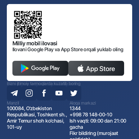
Bank Boshqaruvi
Standart shartnomalar
Ofis va bankomatlar
Aksilkorrupsiya
Normativ-huquqiy hujjatlar loyihalarini muhokama qilish
Shaxsiy ma'lumotlarni qayta ishlashga rozilik berish
Korporativ uslub
Normativ huquqiy hujjatlar
O‘zbekiston Tasviriy san’at galereyasi
Sayt haritasi
O'zbekiston Respublikasi Tashqi Iqtisodiy Faoliyat Milliy
Bankining ish tartibi va rejimi
Ochiq ma'lumotlar
Monopoliyaga qarshi komplaens
Milliy mobil ilovasi
Ilovani Google Play va App Store orqali yuklab oling
Bizni ijtimoiy tarmoqlarda kuzatib boring
Manzil
Aloqa markazi
100084, O‘zbekiston
1344
Respublikasi, Toshkent sh.,
+998 78 148-00-10
Amir Temur shoh ko‘chasi,
Ish vaqti: 09:00 dan 21:00
101-uy
gacha
Fikr bildiring (murojaat