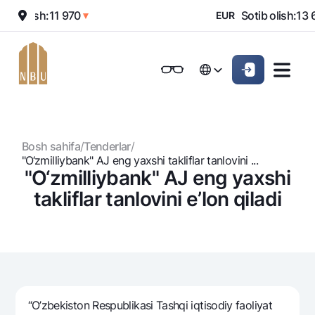
Sotish:
11 970
Sotib olish:
13 6
▲
▼
EUR
Onlayn-bank
Jismoniy shaxslarga (Milliy)
Jismoniy shaxslarga (Milliy
Oddiy versiya
Русский
Jismoniy shaxslarga
Kichik biznes uchun
Korporativ mijozl
Русский
Biznes uchun (iBank)
Biznes uchun (iBank)
Oq-qora versiya
Bosh sahifa
/
Tenderlar
/
Shaxsiy kabinet
Shaxsiy kabinet
Ovozni yoqish
Jismoniy shaxslarga
"O‘zmilliybank" AJ eng yaxshi takliflar tanlovini ...
"O‘zmilliybank" AJ eng yaxshi
Kreditlar
takliflar tanlovini e’lon qiladi
Ipoteka
Omonatlar
Avtokredit
Hamma uchun
Kartalar
Mikroqarz
Jozibali
Bepul
Ta’lim krеditi
Pul oʻtkazmalari
Vozmojno vse
Premial
Overdraft
“O’zbekiston Respublikasi Tashqi iqtisodiy faoliyat
Talab qilib olinguncha
Valyutalar kursi