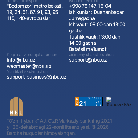
Jamoat transporti
Ishonch telefoni
"Bodomzor" metro bekati,
+998 78 147-15-04
19, 24, 51, 67, 91, 93, 95,
Ish kunlari: Dushanbadan
115, 140-avtobuslar
Jumagacha
Ish vaqti: 09:00 dan 18:00
gacha
Tushlik vaqti: 13:00 dan
14:00 gacha
Batafsil maʼlumot
Korporativ murojatlar uchun
Jismoniy shaxslar uchun
info@nbu.uz
support@nbu.uz
webmaster@nbu.uz
Yuridik shaxslar uchun
support_business@nbu.uz
"O'zmilliybank" AJ. OʻzR Markaziy bankning 2021-
yil 25-dekabrdagi 22-sonli litsenziyasi.
© 2026
Barcha huquqlar himoyalangan.