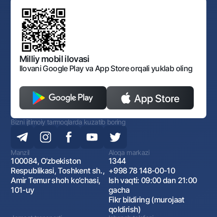
Ofis va bankomatlar
Aksilkorrupsiya
Normativ-huquqiy hujjatlar loyihalarini muhokama qilish
Shaxsiy ma'lumotlarni qayta ishlashga rozilik berish
Korporativ uslub
Normativ huquqiy hujjatlar
O‘zbekiston Tasviriy san’at galereyasi
Sayt haritasi
O'zbekiston Respublikasi Tashqi Iqtisodiy Faoliyat Milliy
Bankining ish tartibi va rejimi
Ochiq ma'lumotlar
Monopoliyaga qarshi komplaens
Milliy mobil ilovasi
Ilovani Google Play va App Store orqali yuklab oling
Bizni ijtimoiy tarmoqlarda kuzatib boring
Manzil
Aloqa markazi
100084, O‘zbekiston
1344
Respublikasi, Toshkent sh.,
+998 78 148-00-10
Amir Temur shoh ko‘chasi,
Ish vaqti: 09:00 dan 21:00
101-uy
gacha
Fikr bildiring (murojaat
qoldirish)