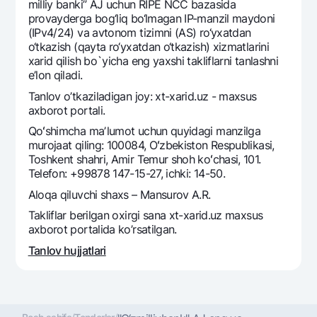
Sayohatchiga
National Green
milliy banki” AJ uchun RIPE NCC bazasida
Yevro
provayderga bog‘liq bo‘lmagan IP-manzil maydoni
UzCard/HUMO
Eskrou hisobvarag‘i
(IPv4/24) va avtonom tizimni (AS) ro‘yxatdan
Hamma uchun USD uchun
Visa
o‘tkazish (qayta ro‘yxatdan o‘tkazish) xizmatlarini
Talab qilib olinguncha USD
Tariflar
xarid qilish bo`yicha eng yaxshi takliflarni tanlashni
Visa FIFA
e’lon qiladi.
Oltin omonat
Mastercard
Aksiyalar
Tanlov o’tkaziladigan joy: xt-xarid.uz - maxsus
NBU’dan oltin quymalar
Ish haqi
axborot portali.
Kumush omonat
Milliy mobil ilovasi
Garmin pay
Qoʻshimcha maʼlumot uchun quyidagi manzilga
murojaat qiling: 100084, Oʻzbekiston Respublikasi,
Ko'p beriladigan savollar
Toshkent shahri, Amir Temur shoh koʻchasi, 101.
Telefon: +99878 147-15-27, ichki: 14-50.
Sayt bo‘yicha qidiring
Aloqa qiluvchi shaxs – Mansurov A.R.
Takliflar berilgan oxirgi sana xt-xarid.uz maxsus
axborot portalida ko’rsatilgan.
Tanlov hujjatlari
Qidirish
Foydali havolalar
Ko'p beriladigan savollar
Matbuot markazi