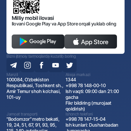
Bankining ish tartibi va rejimi
Ochiq ma'lumotlar
Monopoliyaga qarshi komplaens
Milliy mobil ilovasi
Ilovani Google Play va App Store orqali yuklab oling
Bizni ijtimoiy tarmoqlarda kuzatib boring
Manzil
Aloqa markazi
100084, O‘zbekiston
1344
Respublikasi, Toshkent sh.,
+998 78 148-00-10
Amir Temur shoh ko‘chasi,
Ish vaqti: 09:00 dan 21:00
101-uy
gacha
Fikr bildiring (murojaat
qoldirish)
Jamoat transporti
Ishonch telefoni
"Bodomzor" metro bekati,
+998 78 147-15-04
19, 24, 51, 67, 91, 93, 95,
Ish kunlari: Dushanbadan
115, 140-avtobuslar
Jumagacha