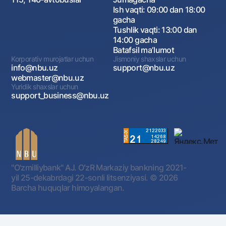
Ish vaqti: 09:00 dan 18:00
gacha
Tushlik vaqti: 13:00 dan
14:00 gacha
Batafsil maʼlumot
Korporativ murojatlar uchun
Jismoniy shaxslar uchun
info@nbu.uz
support@nbu.uz
webmaster@nbu.uz
Yuridik shaxslar uchun
support_business@nbu.uz
"O'zmilliybank" AJ. OʻzR Markaziy bankning 2021-
yil 25-dekabrdagi 22-sonli litsenziyasi.
© 2026
Barcha huquqlar himoyalangan.