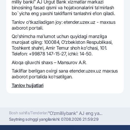
Sayohatchiga
National Green
milliy banki” AJ Urgut Bank xizmatlar markazi
Yevro
binosining fasad qismi va hojatxonalarini taʼmirlash
UzCard/HUMO
Eskrou hisobvarag‘i
bo`yicha eng yaxshi takliflarni tanlashni e’lon qiladi.
Hamma uchun USD uchun
Visa
Tanlov o’tkaziladigan joy: etender.uzex.uz - maxsus
Talab qilib olinguncha USD
Tariflar
Visa FIFA
axborot portali.
Oltin omonat
Mastercard
Qoʻshimcha maʼlumot uchun quyidagi manzilga
Aksiyalar
NBU’dan oltin quymalar
murojaat qiling: 100084, Oʻzbekiston Respublikasi,
Ish haqi
Toshkent shahri, Amir Temur shoh koʻchasi, 101.
Kumush omonat
Milliy mobil ilovasi
Garmin pay
Telefon: +99878 147-15-27, ichki: 14-50.
Aloqa qiluvchi shaxs – Mansurov A.R.
Ko'p beriladigan savollar
Takliflar berilgan oxirgi sana etender.uzex.uz maxsus
axborot portalida ko’rsatilgan.
Sayt bo‘yicha qidiring
Tanlov hujjatlari
Qidirish
Foydali havolalar
Bosh sahifa
/
Tenderlar
/
"O‘zmilliybank" AJ eng ya...
Ko'p beriladigan savollar
Saytning so'nggi yangilanishi:
07.08.2026 21:59:29
Matbuot markazi