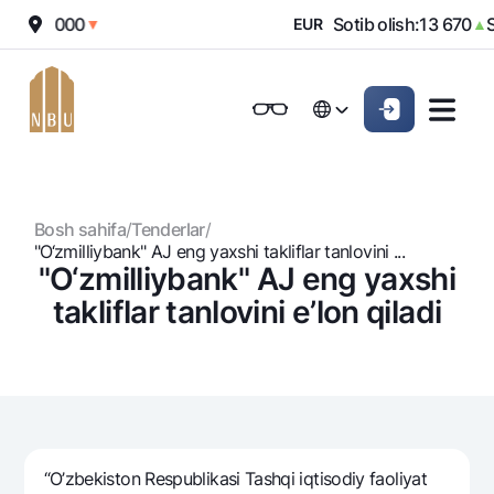
ish:
12 000
Sotib olish:
13 670
So
▼
EUR
▲
Onlayn-bank
Jismoniy shaxslarga (Milliy)
Jismoniy shaxslarga (Milliy
Oddiy versiya
Русский
Jismoniy shaxslarga
Kichik biznes uchun
Korporativ mijozl
Русский
Biznes uchun (iBank)
Biznes uchun (iBank)
Oq-qora versiya
Bosh sahifa
/
Tenderlar
/
Shaxsiy kabinet
Shaxsiy kabinet
Ovozni yoqish
Jismoniy shaxslarga
"O‘zmilliybank" AJ eng yaxshi takliflar tanlovini ...
"O‘zmilliybank" AJ eng yaxshi
Kreditlar
takliflar tanlovini e’lon qiladi
Ipoteka
Omonatlar
Avtokredit
Hamma uchun
Kartalar
Mikroqarz
Jozibali
Bepul
Ta’lim krеditi
Pul oʻtkazmalari
Vozmojno vse
Premial
Overdraft
“O’zbekiston Respublikasi Tashqi iqtisodiy faoliyat
Talab qilib olinguncha
Valyutalar kursi