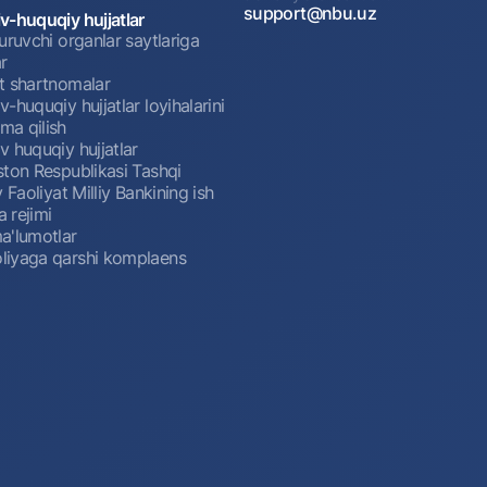
support@nbu.uz
v-huquqiy hujjatlar
uruvchi organlar saytlariga
r
t shartnomalar
-huquqiy hujjatlar loyihalarini
a qilish
 huquqiy hujjatlar
ston Respublikasi Tashqi
y Faoliyat Milliy Bankining ish
a rejimi
a'lumotlar
iyaga qarshi komplaens