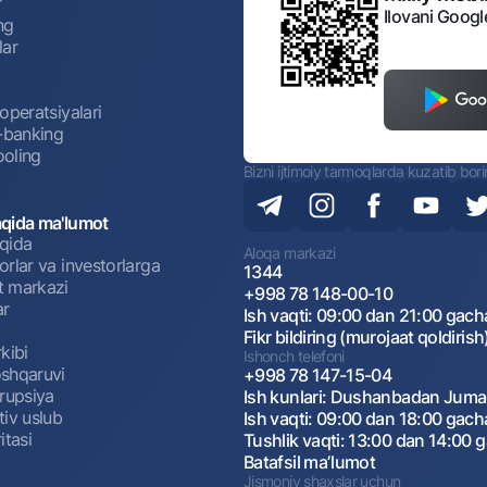
r
Ilovani Googl
ng
lar
operatsiyalari
t-banking
oling
Bizni ijtimoiy tarmoqlarda kuzatib bor
qida ma'lumot
qida
Aloqa markazi
rlar va investorlarga
1344
 markazi
+998 78 148-00-10
ar
Ish vaqti: 09:00 dan 21:00 gach
Fikr bildiring (murojaat qoldirish
kibi
Ishonch telefoni
shqaruvi
+998 78 147-15-04
rrupsiya
Ish kunlari: Dushanbadan Jum
tiv uslub
Ish vaqti: 09:00 dan 18:00 gach
itasi
Tushlik vaqti: 13:00 dan 14:00 
Batafsil maʼlumot
Jismoniy shaxslar uchun