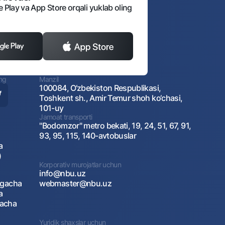
e Play va App Store orqali yuklab oling
ing
Manzil
100084, O‘zbekiston Respublikasi,
Toshkent sh., Amir Temur shoh ko‘chasi,
101-uy
Jamoat transporti
"Bodomzor" metro bekati, 19, 24, 51, 67, 91,
93, 95, 115, 140-avtobuslar
a
)
Korporativ murojatlar uchun
info@nbu.uz
agacha
webmaster@nbu.uz
a
gacha
Yuridik shaxslar uchun