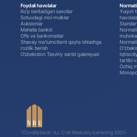
Foydali havolalar
Normati
Ko'p beriladigan savollar
Yuqori t
Sotuvdagi mol-mulklar
havolala
Auksionlar
Standar
Mahalla bankiri
Normativ
Ofis va bankomatlar
muhokam
Shaxsiy ma'lumotlarni qayta ishlashga
Normativ
rozilik berish
O'zbeki
O‘zbekiston Tasviriy san’at galereyasi
Iqtisodi
tartibi v
Ochiq m
Monopol
"O'zmilliybank" AJ. OʻzR Markaziy bankning 2021-