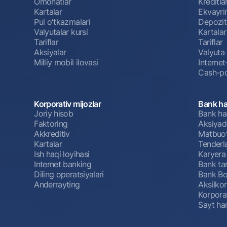
Omonatlar
Kreditla
Kartalar
Ekvayri
Pul oʻtkazmalari
Depozit
Valyutalar kursi
Kartalar
Tariflar
Tariflar
Aksiyalar
Valyuta 
Milliy mobil ilovasi
Interne
Cash-po
Korporativ mijozlar
Bank ha
Joriy hisob
Bank ha
Faktoring
Aksiyado
Akkreditiv
Matbuot
Kartalar
Tenderl
Ish haqi loyihasi
Karyera
Internet banking
Bank tar
Diling operatsiyalari
Bank Bo
Anderrayting
Aksilko
Korpora
Sayt har