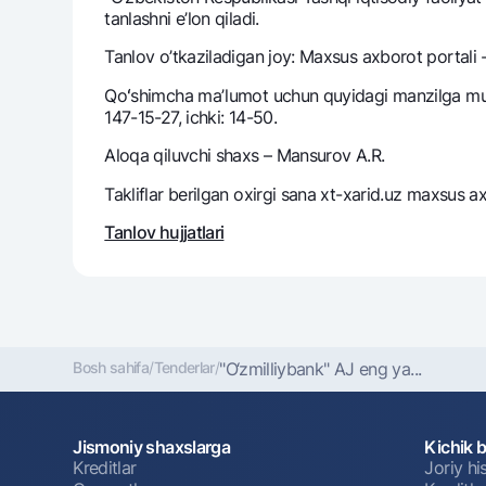
tanlashni e’lon qiladi.
Tanlov o’tkaziladigan joy: Maxsus axborot portali -
Pul oʻtkazmalari
Qoʻshimcha maʼlumot uchun quyidagi manzilga muroj
147-15-27, ichki: 14-50.
Tariflar
Ko'p beriladigan savollar
Aloqa qiluvchi shaxs – Mansurov A.R.
Takliflar berilgan oxirgi sana xt-xarid.uz maxsus a
Sayt bo‘yicha qidiring
Tanlov hujjatlari
Qidirish
Foydali havolalar
Bosh sahifa
/
Tenderlar
/
"O‘zmilliybank" AJ eng ya...
Ko'p beriladigan savollar
Matbuot markazi
Ofis va bank
Bizni ijtimoiy tarmoqlarda kuzatib boring
Jismoniy shaxslarga
Kichik 
Kreditlar
Joriy h