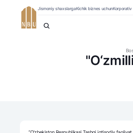
Jismoniy shaxslarga
Kichik biznes uchun
Korporativ
Onlayn-bank
O'zbek
Jismoniy shaxslarga (Milliy)
Русский
Oddiy versiya
Jismoniy shaxslarga
Biznes uchun (iBank)
Oq-qora versiya
Bos
Shaxsiy kabinet
"O‘zmill
Ovozni yoqish
Kreditlar
Ipoteka
Avtokredit
Mikroqarz
Ta’lim krеditi
Overdraft
National Green
“O’zbekiston Respublikasi Tashqi iqtisodiy faoliyat 