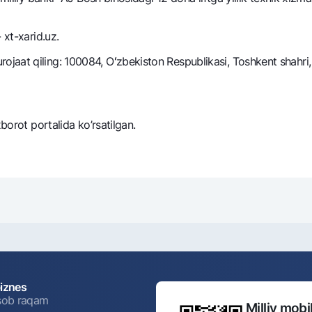
NBU’dan oltin quymalar
Garmin pay
 xt-xarid.uz.
Kumush omonat
Valyutalar kursi
Eskrou hisob
aat qiling: 100084, Oʻzbekiston Respublikasi, Toshkent shahri,
Aksiyalar
Milliy mobil i
xborot portalida ko’rsatilgan.
omatlar
Shaxsiy ma'lumotlarni qayta ishlashga rozilik berish
Aloqa markazi
biznes
+998 78 148-00-10
isob raqam
Milliy mobil
1344