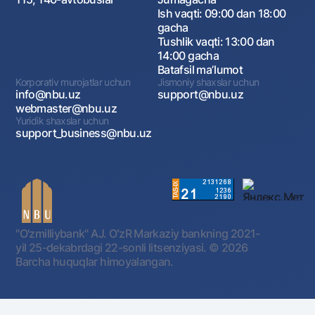
Ish vaqti: 09:00 dan 18:00
gacha
Tushlik vaqti: 13:00 dan
14:00 gacha
Batafsil maʼlumot
Korporativ murojatlar uchun
Jismoniy shaxslar uchun
info@nbu.uz
support@nbu.uz
webmaster@nbu.uz
Yuridik shaxslar uchun
support_business@nbu.uz
"O'zmilliybank" AJ. OʻzR Markaziy bankning 2021-
yil 25-dekabrdagi 22-sonli litsenziyasi.
© 2026
Barcha huquqlar himoyalangan.