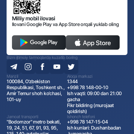
Bankining ish tartibi va rejimi
Ochiq ma'lumotlar
Monopoliyaga qarshi komplaens
Milliy mobil ilovasi
Ilovani Google Play va App Store orqali yuklab oling
Bizni ijtimoiy tarmoqlarda kuzatib boring
Manzil
Aloqa markazi
100084, O‘zbekiston
1344
Respublikasi, Toshkent sh.,
+998 78 148-00-10
Amir Temur shoh ko‘chasi,
Ish vaqti: 09:00 dan 21:00
101-uy
gacha
Fikr bildiring (murojaat
qoldirish)
Jamoat transporti
Ishonch telefoni
"Bodomzor" metro bekati,
+998 78 147-15-04
19, 24, 51, 67, 91, 93, 95,
Ish kunlari: Dushanbadan
115, 140-avtobuslar
Jumagacha