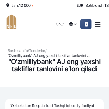
0
Sotish:
12 000
Sotib olish:
13 
▲
▼
EUR
Onlayn-bank
Jismoniy shaxslarga (Milliy)
Jismoniy shaxslarga (Milliy
Oddiy versiya
Русский
Jismoniy shaxslarga
Kichik biznes uchun
Korporativ mijozl
Русский
Biznes uchun (iBank)
Biznes uchun (iBank)
Oq-qora versiya
Bosh sahifa
/
Tenderlar
/
Shaxsiy kabinet
Shaxsiy kabinet
Ovozni yoqish
Jismoniy shaxslarga
"O‘zmilliybank" AJ eng yaxshi takliflar tanlovini ...
"O‘zmilliybank" AJ eng yaxshi
Kreditlar
takliflar tanlovini e’lon qiladi
Ipoteka
Omonatlar
Avtokredit
Hamma uchun
Kartalar
Mikroqarz
Jozibali
Bepul
Ta’lim krеditi
Pul oʻtkazmalari
Vozmojno vse
Premial
Overdraft
“O’zbekiston Respublikasi Tashqi iqtisodiy faoliyat
Talab qilib olinguncha
Valyutalar kursi