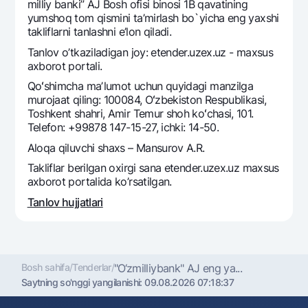
Sayohatchiga
National Green
milliy banki” AJ Bosh ofisi binosi 1B qavatining
Yevro
yumshoq tom qismini ta’mirlash bo`yicha eng yaxshi
UzCard/HUMO
Eskrou hisobvarag‘i
takliflarni tanlashni e’lon qiladi.
Hamma uchun USD uchun
Visa
Tanlov o’tkaziladigan joy: etender.uzex.uz - maxsus
Talab qilib olinguncha USD
Tariflar
Visa FIFA
axborot portali.
Oltin omonat
Mastercard
Qoʻshimcha maʼlumot uchun quyidagi manzilga
Aksiyalar
NBU’dan oltin quymalar
murojaat qiling: 100084, Oʻzbekiston Respublikasi,
Ish haqi
Toshkent shahri, Amir Temur shoh koʻchasi, 101.
Kumush omonat
Milliy mobil ilovasi
Garmin pay
Telefon: +99878 147-15-27, ichki: 14-50.
Aloqa qiluvchi shaxs – Mansurov A.R.
Ko'p beriladigan savollar
Takliflar berilgan oxirgi sana etender.uzex.uz maxsus
axborot portalida ko’rsatilgan.
Sayt bo‘yicha qidiring
Tanlov hujjatlari
Qidirish
Foydali havolalar
Bosh sahifa
/
Tenderlar
/
"O‘zmilliybank" AJ eng ya...
Ko'p beriladigan savollar
Saytning so'nggi yangilanishi:
09.08.2026 07:18:37
Matbuot markazi