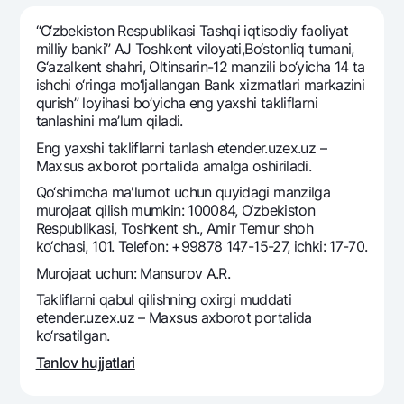
Sayohatchiga
National Green
Yevro
UzCard/HUMO
“O‘zbеkiston Rеspublikasi Tashqi iqtisodiy faoliyat
Eskrou hisobvarag‘i
Hamma uchun USD uchun
milliy banki” AJ Toshkеnt viloyati,Bo‘stonliq tumani,
Visa
G‘azalkеnt shahri, Oltinsarin-12 manzili bo‘yicha 14 ta
Talab qilib olinguncha USD
Tariflar
Visa FIFA
ishchi o‘ringa mo‘ljallangan Bank xizmatlari markazini
Oltin omonat
qurish” loyihasi bo’yicha eng yaxshi takliflarni
Mastercard
Aksiyalar
tanlashini ma’lum qiladi.
NBU’dan oltin quymalar
Ish haqi
Eng yaxshi takliflarni tanlash etender.uzex.uz –
Kumush omonat
Milliy mobil ilovasi
Garmin pay
Maxsus axborot portalida amalga oshiriladi.
Qo‘shimcha ma'lumot uchun quyidagi manzilga
Ko'p beriladigan savollar
murojaat qilish mumkin: 100084, O‘zbekiston
Respublikasi, Toshkent sh., Amir Temur shoh
Sayt bo‘yicha qidiring
ko‘chasi, 101. Telefon: +99878 147-15-27, ichki: 17-70.
Murojaat uchun: Mansurov A.R.
Takliflarni qabul qilishning oxirgi muddati
etender.uzex.uz – Maxsus axborot portalida
ko‘rsatilgan.
Qidirish
Foydali havolalar
Tanlov hujjatlari
Ko'p beriladigan savollar
Matbuot markazi