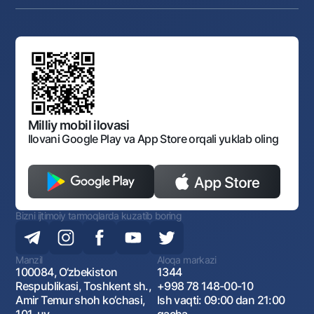
Anderrayting
Auksionlar
Bank tarkibi
Yuqori turuvchi organlar saytlariga havolalar
Mahalla bankiri
Bank Boshqaruvi
Standart shartnomalar
Ofis va bankomatlar
Aksilkorrupsiya
Normativ-huquqiy hujjatlar loyihalarini muhokama qilish
Shaxsiy ma'lumotlarni qayta ishlashga rozilik berish
Korporativ uslub
Normativ huquqiy hujjatlar
O‘zbekiston Tasviriy san’at galereyasi
Sayt haritasi
O'zbekiston Respublikasi Tashqi Iqtisodiy Faoliyat Milliy
Bankining ish tartibi va rejimi
Ochiq ma'lumotlar
Monopoliyaga qarshi komplaens
Milliy mobil ilovasi
Ilovani Google Play va App Store orqali yuklab oling
Bizni ijtimoiy tarmoqlarda kuzatib boring
Manzil
Aloqa markazi
100084, O‘zbekiston
1344
Respublikasi, Toshkent sh.,
+998 78 148-00-10
Amir Temur shoh ko‘chasi,
Ish vaqti: 09:00 dan 21:00