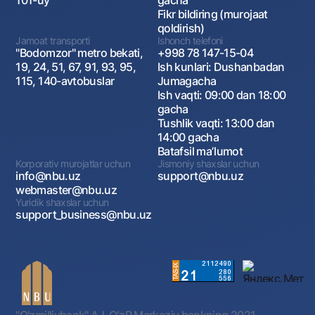
101-uy
gacha
Fikr bildiring (murojaat
qoldirish)
Jamoat transporti
Ishonch telefoni
"Bodomzor" metro bekati,
+998 78 147-15-04
19, 24, 51, 67, 91, 93, 95,
Ish kunlari: Dushanbadan
115, 140-avtobuslar
Jumagacha
Ish vaqti: 09:00 dan 18:00
gacha
Tushlik vaqti: 13:00 dan
14:00 gacha
Batafsil maʼlumot
Korporativ murojatlar uchun
Jismoniy shaxslar uchun
info@nbu.uz
support@nbu.uz
webmaster@nbu.uz
Yuridik shaxslar uchun
support_business@nbu.uz