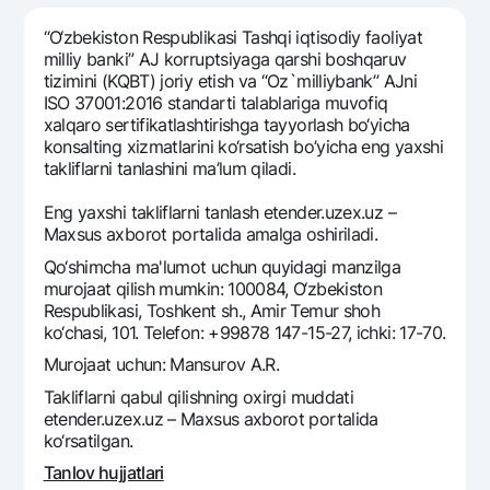
Sayohatchiga
National Green
Yevro
UzCard/HUMO
“O‘zbеkiston Rеspublikasi Tashqi iqtisodiy faoliyat
Eskrou hisobvarag‘i
Hamma uchun USD uchun
milliy banki” AJ korruptsiyaga qarshi boshqaruv
Visa
tizimini (KQBT) joriy etish va “Oz`milliybank” AJni
Talab qilib olinguncha USD
Tariflar
Visa FIFA
ISO 37001:2016 standarti talablariga muvofiq
Oltin omonat
xalqaro sertifikatlashtirishga tayyorlash bo‘yicha
Mastercard
Aksiyalar
konsalting xizmatlarini ko‘rsatish bo’yicha eng yaxshi
NBU’dan oltin quymalar
Ish haqi
takliflarni tanlashini ma’lum qiladi.
Kumush omonat
Milliy mobil ilovasi
Garmin pay
Eng yaxshi takliflarni tanlash etender.uzex.uz –
Maxsus axborot portalida amalga oshiriladi.
Ko'p beriladigan savollar
Qo‘shimcha ma'lumot uchun quyidagi manzilga
murojaat qilish mumkin: 100084, O‘zbekiston
Sayt bo‘yicha qidiring
Respublikasi, Toshkent sh., Amir Temur shoh
ko‘chasi, 101. Telefon: +99878 147-15-27, ichki: 17-70.
Murojaat uchun: Mansurov A.R.
Takliflarni qabul qilishning oxirgi muddati
Qidirish
etender.uzex.uz – Maxsus axborot portalida
Foydali havolalar
ko‘rsatilgan.
Ko'p beriladigan savollar
Tanlov hujjatlari
Matbuot markazi