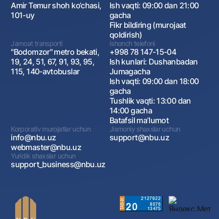
Amir Temur shoh ko‘chasi,
Ish vaqti: 09:00 dan 21:00
101-uy
gacha
Fikr bildiring (murojaat
qoldirish)
Jamoat transporti
Ishonch telefoni
"Bodomzor" metro bekati,
+998 78 147-15-04
19, 24, 51, 67, 91, 93, 95,
Ish kunlari: Dushanbadan
115, 140-avtobuslar
Jumagacha
Ish vaqti: 09:00 dan 18:00
gacha
Tushlik vaqti: 13:00 dan
14:00 gacha
Batafsil maʼlumot
Korporativ murojatlar uchun
Jismoniy shaxslar uchun
info@nbu.uz
support@nbu.uz
webmaster@nbu.uz
Yuridik shaxslar uchun
support_business@nbu.uz