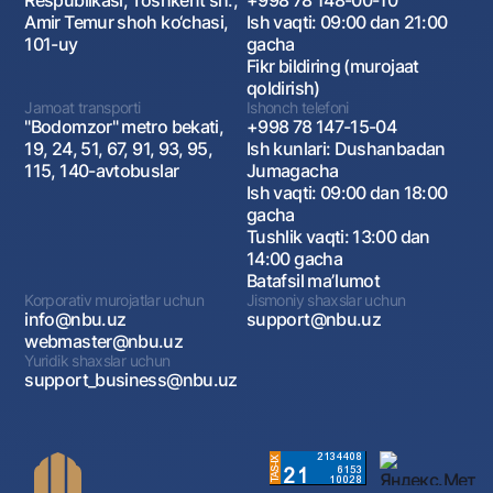
Respublikasi, Toshkent sh.,
+998 78 148-00-10
Amir Temur shoh ko‘chasi,
Ish vaqti: 09:00 dan 21:00
101-uy
gacha
Fikr bildiring (murojaat
qoldirish)
Jamoat transporti
Ishonch telefoni
"Bodomzor" metro bekati,
+998 78 147-15-04
19, 24, 51, 67, 91, 93, 95,
Ish kunlari: Dushanbadan
115, 140-avtobuslar
Jumagacha
Ish vaqti: 09:00 dan 18:00
gacha
Tushlik vaqti: 13:00 dan
14:00 gacha
Batafsil maʼlumot
Korporativ murojatlar uchun
Jismoniy shaxslar uchun
info@nbu.uz
support@nbu.uz
webmaster@nbu.uz
Yuridik shaxslar uchun
support_business@nbu.uz