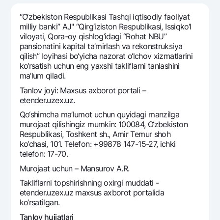
Sayohatchiga
National Green
Yevro
UzCard/HUMO
“O‘zbekiston Respublikasi Tashqi iqtisodiy faoliyat
Eskrou hisobvarag‘i
Hamma uchun USD uchun
milliy banki” AJ" “Qirg‘iziston Respublikasi, Issiqko‘l
Visa
viloyati, Qora-oy qishlog‘idagi “Rohat NBU”
Talab qilib olinguncha USD
Tariflar
Visa FIFA
pansionatini kapital ta’mirlash va rekonstruksiya
Oltin omonat
qilish” loyihasi bo‘yicha nazorat o‘lchov xizmatlarini
Mastercard
Aksiyalar
ko‘rsatish uchun eng yaxshi takliflarni tanlashini
NBU’dan oltin quymalar
Ish haqi
ma’lum qiladi.
Kumush omonat
Milliy mobil ilovasi
Garmin pay
Tanlov joyi: Maxsus axborot portali –
etender.uzex.uz.
Ko'p beriladigan savollar
Qo‘shimcha ma’lumot uchun quyidagi manzilga
murojaat qilishingiz mumkin: 100084, O‘zbekiston
Sayt bo‘yicha qidiring
Respublikasi, Toshkent sh., Amir Temur shoh
ko‘chasi, 101. Telefon: +99878 147-15-27, ichki
telefon: 17-70.
Murojaat uchun – Mansurov A.R.
Takliflarni topshirishning oxirgi muddati -
Qidirish
Foydali havolalar
etender.uzex.uz maxsus axborot portalida
Ko'p beriladigan savollar
ko‘rsatilgan.
Matbuot markazi
Tanlov hujjatlari