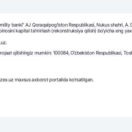
NBU’dan oltin quymalar
Garmin pay
Kumush omonat
t milliy banki” AJ Qoraqalpog‘iston Rеspublikasi, Nukus shahri, A
Valyutalar kursi
Eskrou hisob
ini kapital ta’mirlash (rеkonstruksiya qilish) bo‘yicha eng yaxshi
Aksiyalar
Milliy mobil i
.uz.
aat qilishingiz mumkin: 100084, O‘zbekiston Respublikasi, Toshk
.uzex.uz maxsus axborot portalida ko‘rsatilgan.
omatlar
Shaxsiy ma'lumotlarni qayta ishlashga rozilik berish
Aloqa markazi
+998 78 148-00-10
1344