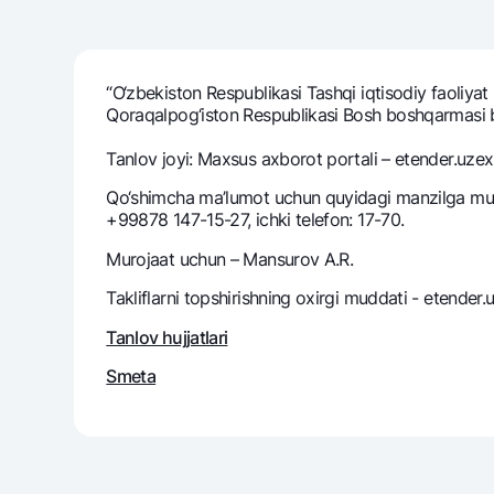
“O‘zbekiston Respublikasi Tashqi iqtisodiy faoliya
Pul oʻtkazmalari
Qoraqalpog‘iston Respublikasi Bosh boshqarmasi binos
Tariflar
Ko'p beriladigan savollar
Tanlov joyi: Maxsus axborot portali – etender.uzex
Qo‘shimcha ma’lumot uchun quyidagi manzilga muroj
+99878 147-15-27, ichki telefon: 17-70.
Sayt bo‘yicha qidiring
Murojaat uchun – Mansurov A.R.
Takliflarni topshirishning oxirgi muddati - etender
Tanlov hujjatlari
Qidirish
Foydali havolalar
Smeta
Ko'p beriladigan savollar
Matbuot markazi
Ofis va bank
Bizni ijtimoiy tarmoqlarda kuzatib boring