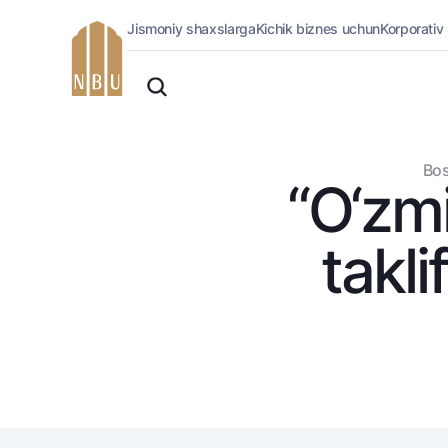
Jismoniy shaxslarga
Kichik biznes uchun
Korporativ
Onlayn-bank
O'zbek
Jismoniy shaxslarga (Milliy)
Oddiy versiya
Jismoniy shaxslarga
Biznes uchun (iBank)
Oq-qora versiya
Bos
Shaxsiy kabinet
“O‘zmi
Ovozni yoqish
Kreditlar
Ipoteka
takli
Avtokredit
Mikroqarz
Ta’lim krеditi
Overdraft
National Green