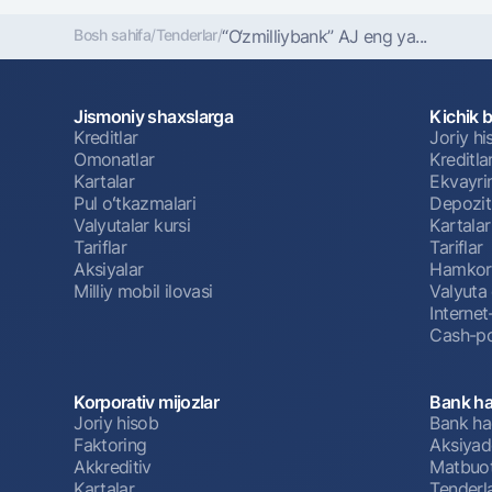
Bosh sahifa
/
Tenderlar
/
“O‘zmilliybank” AJ eng ya...
Jismoniy shaxslarga
Kichik 
Kreditlar
Joriy h
Omonatlar
Kreditla
Kartalar
Ekvayri
Pul oʻtkazmalari
Depozit
Valyutalar kursi
Kartalar
Tariflar
Tariflar
Aksiyalar
Hamkorl
Milliy mobil ilovasi
Valyuta 
Interne
Cash-po
Korporativ mijozlar
Bank ha
Joriy hisob
Bank ha
Faktoring
Aksiyado
Akkreditiv
Matbuot
Kartalar
Tenderl