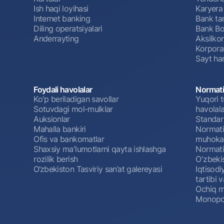
Ish haqi loyihasi
Karyera
Internet banking
Bank tar
Diling operatsiyalari
Bank Bo
Anderrayting
Aksilko
Korpora
Sayt har
Foydali havolalar
Normati
Ko'p beriladigan savollar
Yuqori t
Sotuvdagi mol-mulklar
havolala
Auksionlar
Standar
Mahalla bankiri
Normativ
Ofis va bankomatlar
muhokam
Shaxsiy ma'lumotlarni qayta ishlashga
Normativ
rozilik berish
O'zbeki
O‘zbekiston Tasviriy san’at galereyasi
Iqtisodi
tartibi v
Ochiq m
Monopol