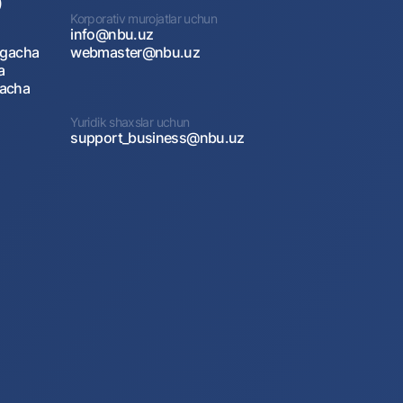
)
Korporativ murojatlar uchun
info@nbu.uz
agacha
webmaster@nbu.uz
a
gacha
Yuridik shaxslar uchun
support_business@nbu.uz