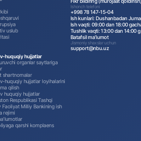
Fikr bildiring (murojaat qoldirish
Ishonch telefoni
kibi
+998 78 147-15-04
shqaruvi
Ish kunlari: Dushanbadan Jum
rrupsiya
Ish vaqti: 09:00 dan 18:00 gach
tiv uslub
Tushlik vaqti: 13:00 dan 14:00 
itasi
Batafsil maʼlumot
Jismoniy shaxslar uchun
support@nbu.uz
v-huquqiy hujjatlar
uruvchi organlar saytlariga
r
t shartnomalar
-huquqiy hujjatlar loyihalarini
a qilish
 huquqiy hujjatlar
ston Respublikasi Tashqi
y Faoliyat Milliy Bankining ish
a rejimi
a'lumotlar
iyaga qarshi komplaens