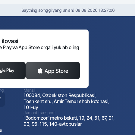
Saytning so'nggi yangilanishi:
08.08.2026 18:27:06
 ilovasi
e Play va App Store orqali yuklab oling
ing
Manzil
100084, O‘zbekiston Respublikasi,
Toshkent sh., Amir Temur shoh ko‘chasi,
101-uy
Jamoat transporti
"Bodomzor" metro bekati, 19, 24, 51, 67, 91,
93, 95, 115, 140-avtobuslar
a