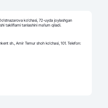
. Do‘stnazarova ko‘chasi, 72-uyda joylashgan
varag‘i
 takliflarni tanlashini ma’lum qiladi.
lovasi
ent sh., Amir Temur shoh ko‘chasi, 101. Telefon: