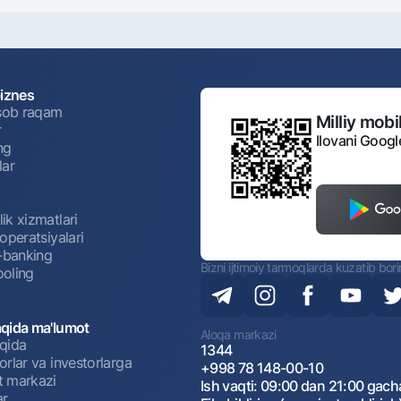
biznes
isob raqam
Milliy mobil
r
Ilovani Googl
ng
lar
ik xizmatlari
operatsiyalari
t-banking
Bizni ijtimoiy tarmoqlarda kuzatib bor
oling
qida ma'lumot
Aloqa markazi
qida
1344
rlar va investorlarga
+998 78 148-00-10
 markazi
Ish vaqti: 09:00 dan 21:00 gach
ar