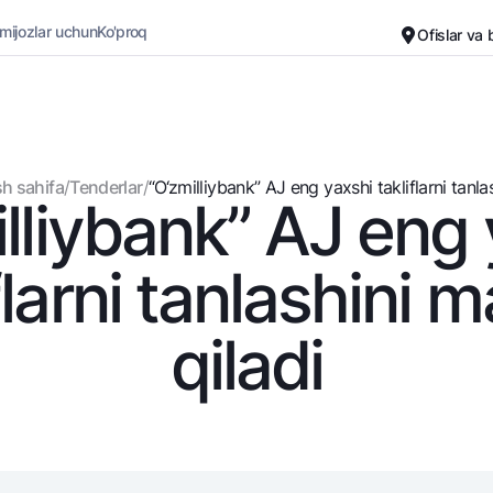
 mijozlar uchun
Ko'proq
Ofislar va
Karyera
Bank haqida
Kichik biznes uchun
Oddiy versiya
h sahifa
/
Tenderlar
/
“O‘zmilliybank” AJ eng yaxshi takliflarni tanlash
lliybank” AJ eng
Oq-qora versiya
Omonatlar
Kartalar
Ovozni yoqish
Hamma uchun
Bepul
flarni tanlashini 
Jozibali
Premial
Vozmojno vse
Sayohatchiga
qiladi
Talab qilib olinguncha
UzCard/HUMO
Yevro
Visa
Hamma uchun USD uchun
Visa FIFA
Talab qilib olinguncha USD
Mastercard
Oltin omonat
Ish haqi