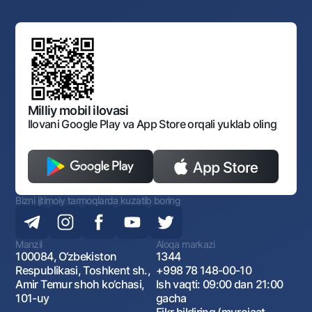
Yuqori turuvchi organlar saytlariga havolalar
Mahalla bankiri
Bank Boshqaruvi
Standart shartnomalar
Ofis va bankomatlar
Aksilkorrupsiya
Normativ-huquqiy hujjatlar loyihalarini muhokama qilish
Shaxsiy ma'lumotlarni qayta ishlashga rozilik berish
Korporativ uslub
Normativ huquqiy hujjatlar
O‘zbekiston Tasviriy san’at galereyasi
Sayt haritasi
O'zbekiston Respublikasi Tashqi Iqtisodiy Faoliyat Milliy
Bankining ish tartibi va rejimi
Ochiq ma'lumotlar
Monopoliyaga qarshi komplaens
Milliy mobil ilovasi
Ilovani Google Play va App Store orqali yuklab oling
Bizni ijtimoiy tarmoqlarda kuzatib boring
Manzil
Aloqa markazi
100084, O‘zbekiston
1344
Respublikasi, Toshkent sh.,
+998 78 148-00-10
Amir Temur shoh ko‘chasi,
Ish vaqti: 09:00 dan 21:00
101-uy
gacha