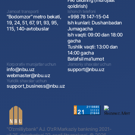
Fikr bildiring (murojaat
qoldirish)
Jamoat transporti
Ishonch telefoni
"Bodomzor" metro bekati,
+998 78 147-15-04
19, 24, 51, 67, 91, 93, 95,
Ish kunlari: Dushanbadan
115, 140-avtobuslar
Jumagacha
Ish vaqti: 09:00 dan 18:00
gacha
Tushlik vaqti: 13:00 dan
14:00 gacha
Batafsil maʼlumot
Korporativ murojatlar uchun
Jismoniy shaxslar uchun
info@nbu.uz
support@nbu.uz
webmaster@nbu.uz
Yuridik shaxslar uchun
support_business@nbu.uz
"O'zmilliybank" AJ. OʻzR Markaziy bankning 2021-