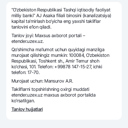
Sayohatchiga
National Green
Yevro
UzCard/HUMO
“O‘zbekiston Respublikasi Tashqi iqtisodiy faoliyat
Eskrou hisobvarag‘i
Hamma uchun USD uchun
milliy banki” AJ Asaka filiali binosini (kanalizatsiya)
Visa
kapital ta’mirlash bo‘yicha eng yaxshi takliflar
Talab qilib olinguncha USD
Tariflar
Visa FIFA
tanlovini e’lon qiladi.
Oltin omonat
Mastercard
Tanlov joyi: Maxsus axborot portali –
Aksiyalar
NBU’dan oltin quymalar
etender.uzex.uz.
Ish haqi
Kumush omonat
Milliy mobil ilovasi
Qo‘shimcha ma’lumot uchun quyidagi manzilga
Garmin pay
murojaat qilishingiz mumkin: 100084, O‘zbekiston
Respublikasi, Toshkent sh., Amir Temur shoh
Ko'p beriladigan savollar
ko‘chasi, 101. Telefon: +99878 147-15-27, ichki
telefon: 17-70.
Sayt bo‘yicha qidiring
Murojaat uchun: Mansurov A.R.
Takliflarni topshirishning oxirgi muddati
etender.uzex.uz maxsus axborot portalida
ko‘rsatilgan.
Qidirish
Tanlov hujjatlari
Foydali havolalar
Ko'p beriladigan savollar
Matbuot markazi