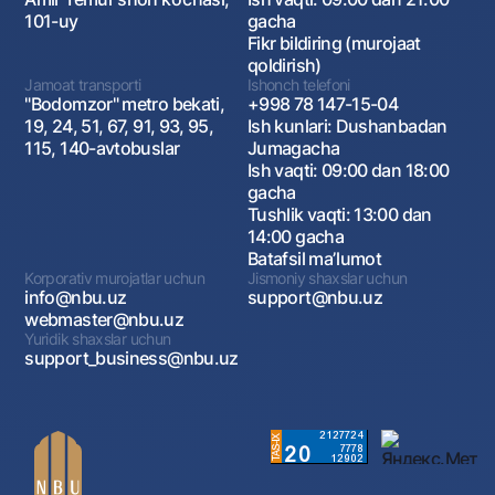
101-uy
gacha
Fikr bildiring (murojaat
qoldirish)
Jamoat transporti
Ishonch telefoni
"Bodomzor" metro bekati,
+998 78 147-15-04
19, 24, 51, 67, 91, 93, 95,
Ish kunlari: Dushanbadan
115, 140-avtobuslar
Jumagacha
Ish vaqti: 09:00 dan 18:00
gacha
Tushlik vaqti: 13:00 dan
14:00 gacha
Batafsil maʼlumot
Korporativ murojatlar uchun
Jismoniy shaxslar uchun
info@nbu.uz
support@nbu.uz
webmaster@nbu.uz
Yuridik shaxslar uchun
support_business@nbu.uz