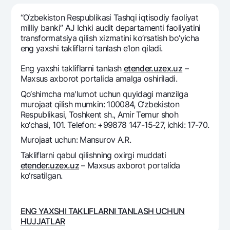
Sayohatchiga
National Green
Yevro
UzCard/HUMO
“O‘zbеkiston Rеspublikasi Tashqi iqtisodiy faoliyat
Eskrou hisobvarag‘i
Hamma uchun USD uchun
milliy banki” AJ Ichki audit departamenti faoliyatini
Visa
transformatsiya qilish xizmatini ko’rsatish bo’yicha
Talab qilib olinguncha USD
Tariflar
Visa FIFA
eng yaxshi takliflarni tanlash e’lon qiladi.
Oltin omonat
Mastercard
Aksiyalar
Eng yaxshi takliflarni tanlash
etender.uzex.uz
–
NBU’dan oltin quymalar
Ish haqi
Maxsus axborot portalida amalga oshiriladi.
Kumush omonat
Milliy mobil ilovasi
Garmin pay
Qo‘shimcha ma'lumot uchun quyidagi manzilga
murojaat qilish mumkin: 100084, O‘zbekiston
Ko'p beriladigan savollar
Respublikasi, Toshkent sh., Amir Temur shoh
ko‘chasi, 101. Telefon: +99878 147-15-27, ichki: 17-70.
Murojaat uchun: Mansurov A.R.
Sayt bo‘yicha qidiring
Takliflarni qabul qilishning oxirgi muddati
etender.uzex.uz
– Maxsus axborot portalida
ko‘rsatilgan.
Qidirish
Foydali havolalar
Ko'p beriladigan savollar
ENG YAXSHI TAKLIFLARNI TANLASH UCHUN
HUJJATLAR
Matbuot markazi