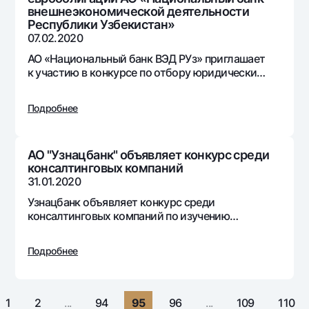
Путешественнику
National Green
внешнеэкономической деятельности
До востребования USD
UzCard/HUMO
Республики Узбекистан»
Эскроу-cчёт
Для всех USD
07.02.2020
Visa
Золотой депозит
Тарифы
АО «Национальный банк ВЭД РУз» приглашает
Visa FIFA
к участию в конкурсе по отбору юридических
Золотые слитки от НБУ
Mastercard
консультантов для дебютного выпуска и
Акции
Серебряный депозит
размещения еврооблигации АО
Зарплатные
Подробнее
«Национальный банк внешнеэкономической
Мобильное приложение Milliy
Garmin pay
деятельности Республики Узбекистан» и
просит представить конкурсное предложение
Часто задаваемые вопросы
АО "Узнацбанк" объявляет конкурс среди
консалтинговых компаний
31.01.2020
Ищите по сайту
Узнацбанк объявляет конкурс среди
консалтинговых компаний по изучению
филиалов банка методом “Таинственный
покупатель”.
Подробнее
Найти
Полезные ссылки
Часто задаваемые вопросы
Пресс-центр
1
2
...
94
95
96
...
109
110