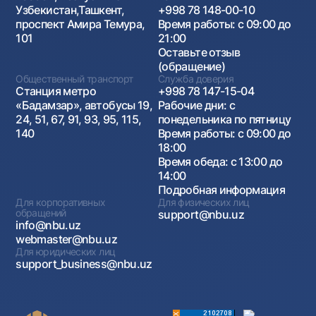
Узбекистан,Ташкент,
+998 78 148-00-10
проспект Амира Темура,
Время работы: с 09:00 до
101
21:00
Оставьте отзыв
(обращение)
Общественный транспорт
Служба доверия
Станция метро
+998 78 147-15-04
«Бадамзар», автобусы 19,
Рабочие дни: с
24, 51, 67, 91, 93, 95, 115,
понедельника по пятницу
140
Время работы: с 09:00 до
18:00
Время обеда: с 13:00 до
14:00
Подробная информация
Для корпоративных
Для физических лиц
обращений
support@nbu.uz
info@nbu.uz
webmaster@nbu.uz
Для юридических лиц
support_business@nbu.uz