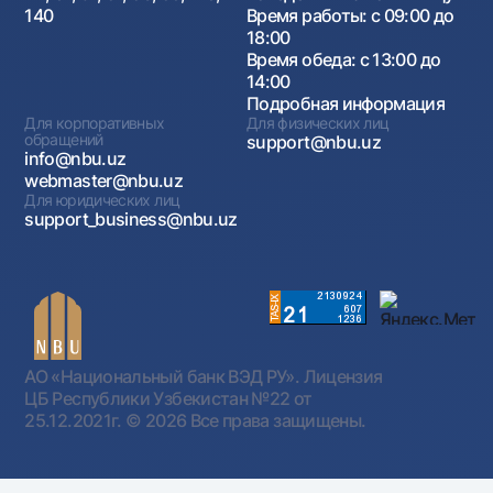
140
Время работы: с 09:00 до
18:00
Время обеда: с 13:00 до
14:00
Подробная информация
Для корпоративных
Для физических лиц
обращений
support@nbu.uz
info@nbu.uz
webmaster@nbu.uz
Для юридических лиц
support_business@nbu.uz
АО «Национальный банк ВЭД РУ». Лицензия
ЦБ Республики Узбекистан №22 от
25.12.2021г.
© 2026 Все права защищены.