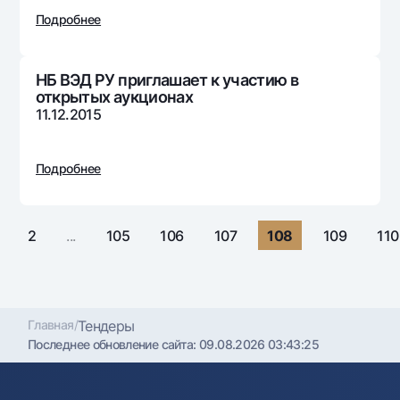
Путешественнику
National Green
До востребования USD
Подробнее
UzCard/HUMO
Эскроу-cчёт
Для всех USD
Visa
Золотой депозит
Тарифы
НБ ВЭД РУ приглашает к участию в
Visa FIFA
Золотые слитки от НБУ
открытых аукционах
Mastercard
Акции
11.12.2015
Серебряный депозит
Зарплатные
Мобильное приложение Milliy
Garmin pay
Подробнее
Часто задаваемые вопросы
2
...
105
106
107
108
109
110
Ищите по сайту
Главная
/
Тендеры
Найти
Полезные ссылки
Последнее обновление сайта:
09.08.2026 03:43:25
Часто задаваемые вопросы
Пресс-центр