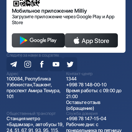
Открытые данные
Антимонопольный комплаенс
Мобильное приложение Milliy
Загрузите приложение через Google Play и App
Store
Следите за нами в соцсетях
Адрес
Контакт-центр
100084, Республика
1344
Узбекистан,Ташкент,
+998 78 148-00-10
проспект Амира Темура,
Время работы: с 09:00 до
101
21:00
Оставьте отзыв
(обращение)
Общественный транспорт
Служба доверия
Станция метро
+998 78 147-15-04
«Бадамзар», автобусы 19,
Рабочие дни: с
24, 51, 67, 91, 93, 95, 115,
понедельника по пятницу