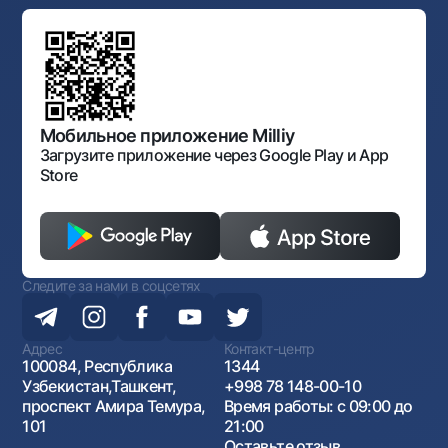
Типовые договоры
Офисы и банкоматы
Противодействие коррупции
Обсуждение проектов нормативно-правовых
Согласие на обработку персональных данных
Фирменный стиль
документов
Галерея изобразительного искусства Узбекистана
Карта сайта
Нормативно-правовые документы
Порядок и режим работы НБУ
Открытые данные
Антимонопольный комплаенс
Мобильное приложение Milliy
Загрузите приложение через Google Play и App
Store
Следите за нами в соцсетях
Адрес
Контакт-центр
100084, Республика
1344
Узбекистан,Ташкент,
+998 78 148-00-10
проспект Амира Темура,
Время работы: с 09:00 до
101
21:00
Оставьте отзыв