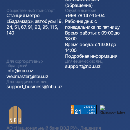
(обращение)
Общественный транспорт
Служба доверия
Станция метро
+998 78 147-15-04
«Бадамзар», автобусы 19,
Рабочие дни: с
24, 51, 67, 91, 93, 95, 115,
понедельника по пятницу
140
Время работы: с 09:00 до
18:00
Время обеда: с 13:00 до
14:00
Подробная информация
Для корпоративных
Для физических лиц
обращений
support@nbu.uz
info@nbu.uz
webmaster@nbu.uz
Для юридических лиц
support_business@nbu.uz
АО «Национальный банк ВЭД РУ». Лицензия