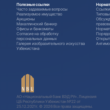
Полезные ссылки
Нормат
Часто задаваемые вопросы
Ссылки
Реализуемое имущество
Типовы
Аукционы
Обсужд
Махаллинский банкир
правов
Офисы и банкоматы
Нормат
Согласие на обработку
Порядо
персональных данных
Открыт
Галерея изобразительного искусства
Антимо
Узбекистана
АО «Национальный банк ВЭД РУ». Лицензия
ЦБ Республики Узбекистан №22 от
25.12.2021г.
© 2026 Все права защищены.