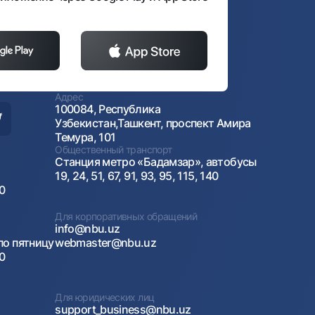
Адрес
100084, Республика
Узбекистан,Ташкент, проспект Амира
Темура, 101
Общественный транспорт
Станция метро «Бадамзар», автобусы
19, 24, 51, 67, 91, 93, 95, 115, 140
00
Для корпоративных обращений
info@nbu.uz
по пятницу
webmaster@nbu.uz
00
Для юридических лиц
support_business@nbu.uz