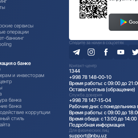
инг
ты
ы
рские сервисы
ые операции
ет-банкинг
Следите за нами в соцсетях
oling
ация о банке
Контакт-центр
е
1344
ерам и инвесторам
+998 78 148-00-10
центр
Время работы: с 09:00 до 21:
ы
Оставьте отзыв (обращение)
а
Служба доверия
ура банка
+998 78 147-15-04
ние банка
Рабочие дни: с понедельника 
одействие коррупции
Время работы: с 09:00 до 18:
ный стиль
Время обеда: с 13:00 до 14:00
сайта
Подробная информация
Для физических лиц
support@nbu.uz