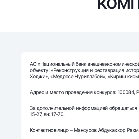
комп
Денежные переводы
Тарифы
Часто задаваемые вопросы
Ищите по сайту
АО «Национальный банк внешнеэкономической 
объекту: «Реконструкция и реставрация истор
Ходжи», «Медресе Нуриллабой», «Кириш кисм
Найти
Адрес и место проведения конкурса: 100084, Ре
Полезные ссылки
Часто задаваемые вопросы
Пресс-центр
Офисы и б
За дополнительной информацией обращаться по 
15-27, вн: 17-70.
Следите за нами в соцсетях
Контактное лицо – Мансуров Абдукаххор Рахм