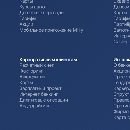
Карты
Эквайр
Курсы валют
Депози
Денежные переводы
Карты
Тарифы
Тариф
Акции
Партнё
Мобильное приложение Milliy
Валютн
Интерн
Cash-po
Корпоративным клиентам
Информ
Расчетный счет
О банк
Факторинг
Акцион
Аккредитив
Пресс-
Карты
Тендер
Зарплатный проект
Карьер
Интернет банкинг
Структ
Дилинговые операции
Правле
Андеррайтинг
Против
Фирмен
Карта 