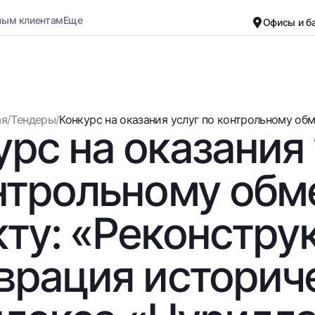
ным клиентам
Еще
Офисы и б
Карьера
О банке
Малому бизнесу
Обычная версия
ая
/
Тендеры
/
Конкурс на оказания услуг по контрольному обме
урс на оказания 
Черно-белая версия
Вклады
Карты
Включить озвучивание
Для всех
Бесплатные
нтрольному обм
До востребования
Премиальные
Евро
Путешественн
ту: «Реконстру
Возможно все
UzCard/HUMO
До востребования USD
Visa
врация историч
Для всех USD
Visa FIFA
Золотой депозит
Mastercard
Золотые слитки от НБУ
Зарплатные