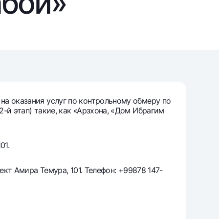
абой»
т
риложение Milliy
на оказания услуг по контрольному обмеру по
-й этап) такие, как «Арзхона, «Дом Ибрагим
01.
ект Амира Темура, 101. Телефон: +99878 147-