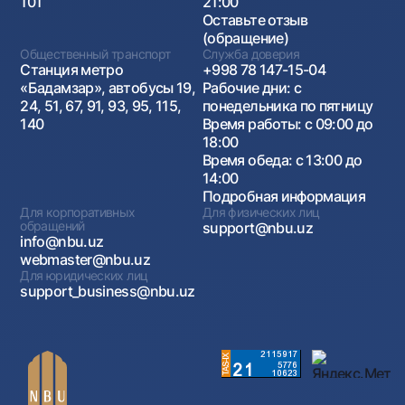
101
21:00
Оставьте отзыв
(обращение)
Общественный транспорт
Служба доверия
Станция метро
+998 78 147-15-04
«Бадамзар», автобусы 19,
Рабочие дни: с
24, 51, 67, 91, 93, 95, 115,
понедельника по пятницу
140
Время работы: с 09:00 до
18:00
Время обеда: с 13:00 до
14:00
Подробная информация
Для корпоративных
Для физических лиц
обращений
support@nbu.uz
info@nbu.uz
webmaster@nbu.uz
Для юридических лиц
support_business@nbu.uz