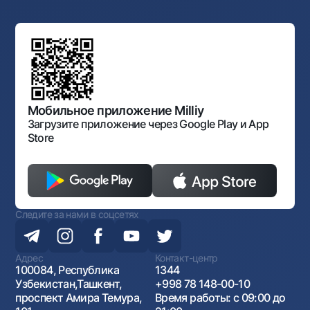
Структура банка
Ссылки на вышестоящие органы
Махаллинский банкир
Правление банка
Типовые договоры
Офисы и банкоматы
Противодействие коррупции
Обсуждение проектов нормативно-правовых
Согласие на обработку персональных данных
Фирменный стиль
документов
Галерея изобразительного искусства Узбекистана
Карта сайта
Нормативно-правовые документы
Порядок и режим работы НБУ
Открытые данные
Антимонопольный комплаенс
Мобильное приложение Milliy
Загрузите приложение через Google Play и App
Store
Следите за нами в соцсетях
Адрес
Контакт-центр
100084, Республика
1344
Узбекистан,Ташкент,
+998 78 148-00-10
проспект Амира Темура,
Время работы: с 09:00 до