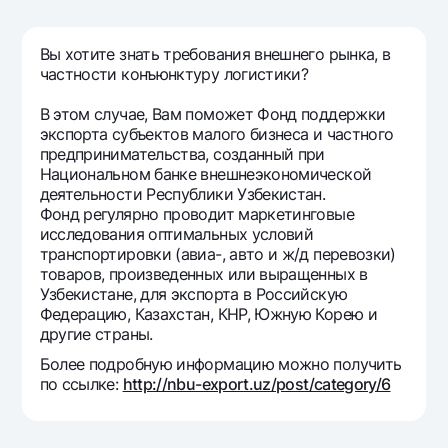
Путешественнику
National Green
До востребования USD
UzCard/HUMO
Эскроу-cчёт
Для всех USD
Вы хотите знать требования внешнего рынка, в
Visa
частности конъюнктуру логистики?
Золотой депозит
Тарифы
Visa FIFA
Золотые слитки от НБУ
В этом случае, Вам поможет Фонд поддержки
Mastercard
Акции
экспорта субъектов малого бизнеса и частного
Серебряный депозит
Зарплатные
предпринимательства, созданный при
Мобильное приложение Milliy
Национальном банке внешнеэкономической
Garmin pay
деятельности Республики Узбекистан.
Фонд регулярно проводит маркетинговые
Часто задаваемые вопросы
исследования оптимальных условий
транспортировки (авиа-, авто и ж/д перевозки)
Ищите по сайту
товаров, произведенных или выращенных в
Узбекистане, для экспорта в Российскую
Федерацию, Казахстан, КНР, Южную Корею и
другие страны.
Более подробную информацию можно получить
Найти
по ссылке:
http://nbu-export.uz/post/category/6
Полезные ссылки
Часто задаваемые вопросы
Пресс-центр