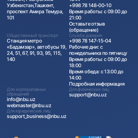
Узбекистан,Ташкент,
+998 78 148-00-10
проспект Амира Темура,
Время работы: с 09:00 до
101
21:00
Оставьте отзыв
(обращение)
Общественный транспорт
Служба доверия
Станция метро
+998 78 147-15-04
«Бадамзар», автобусы 19,
Рабочие дни: с
24, 51, 67, 91, 93, 95, 115,
понедельника по пятницу
140
Время работы: с 09:00 до
18:00
Время обеда: с 13:00 до
14:00
Подробная информация
Для корпоративных
Для физических лиц
обращений
support@nbu.uz
info@nbu.uz
webmaster@nbu.uz
Для юридических лиц
support_business@nbu.uz