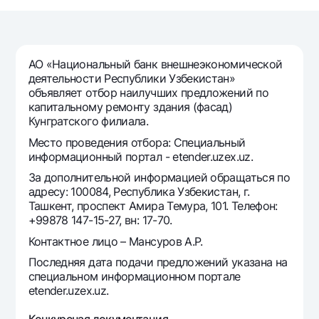
Путешественнику
National Green
До востребования USD
UzCard/HUMO
Эскроу-cчёт
Для всех USD
Visa
Золотой депозит
Тарифы
АО «Национальный банк внешнеэкономической
Visa FIFA
Золотые слитки от НБУ
деятельности Республики Узбекистан»
Mastercard
Акции
объявляет отбор наилучших предложений по
Серебряный депозит
капитальному ремонту здания (фасад)
Зарплатные
Кунгратского филиала.
Мобильное приложение Milliy
Garmin pay
Место проведения отбора: Специальный
Часто задаваемые вопросы
информационный портал - etender.uzex.uz.
За дополнительной информацией обращаться по
адресу: 100084, Республика Узбекистан, г.
Ищите по сайту
Ташкент, проспект Амира Темура, 101. Телефон:
+99878 147-15-27, вн: 17-70.
Контактное лицо – Мансуров А.Р.
Последняя дата подачи предложений указана на
Найти
Полезные ссылки
специальном информационном портале
Часто задаваемые вопросы
etender.uzex.uz.
Пресс-центр