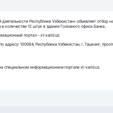
Серебряный депозит
Garmin pay
Курсы валют
Эскроу-cчё
Акции
Мобильное п
деятельности Республики Узбекистан» объявляет отбор на
в количестве 12 штук в здании Головного офиса Банка.
ационный портал - xt-xarid.uz.
адресу: 100084, Республика Узбекистан, г. Ташкент, просп
а специальном информационном портале xt-xarid.uz.
анкоматы
Согласие на обработку персональных данных
Контакт-центр
+998 78 148-00-10
1344