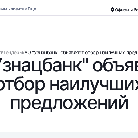
ным клиентам
Еще
Офисы и б
Карьера
О банке
Малому бизнесу
Обычная версия
я
/
Тендеры
/
АО "Узнацбанк" объявляет отбор наилучших предл
Узнацбанк" объя
Черно-белая версия
Вклады
Карты
Включить озвучивание
Для всех
Бесплатные
отбор наилучши
До востребования
Премиальные
Евро
Путешественн
предложений
Возможно все
UzCard/HUMO
До востребования USD
Visa
Для всех USD
Visa FIFA
Золотой депозит
Mastercard
Золотые слитки от НБУ
Зарплатные