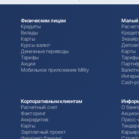
Физическим лицам
Малый 
Кредиты
Расчет
Вклады
Кредит
Карты
Эквайр
Курсы валют
Депози
Денежные переводы
Карты
Тарифы
Тариф
Акции
Партнё
Мобильное приложение Milliy
Валютн
Интерн
Cash-po
Корпоративным клиентам
Информ
Расчетный счет
О банк
Факторинг
Акцион
Аккредитив
Пресс-
Карты
Тендер
Зарплатный проект
Карьер
Интернет банкинг
Структ