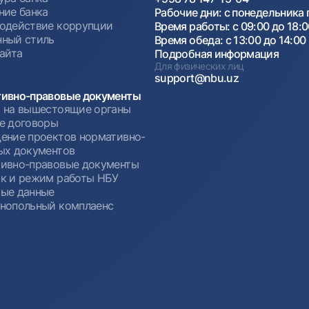
ние банка
Рабочие дни: с понедельника 
одействие коррупции
Время работы: с 09:00 до 18:
ный стиль
Время обеда: с 13:00 до 14:00
сайта
Подробная информация
Для физических лиц
support@nbu.uz
ивно-правовые документы
 на вышестоящие органы
е договоры
ение проектов нормативно-
ых документов
ивно-правовые документы
к и режим работы НБУ
ые данные
нопольный комплаенс