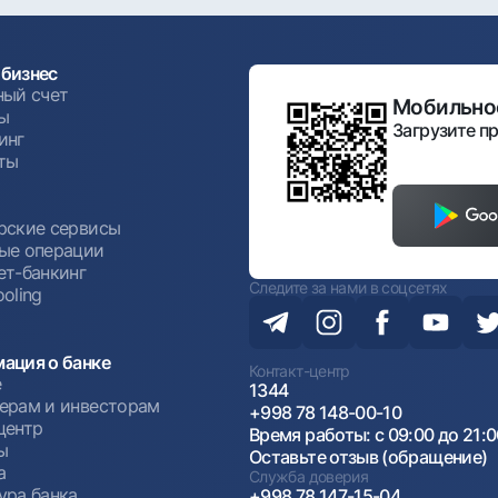
бизнес
ный счет
Мобильное
ы
Загрузите пр
инг
ты
ы
рские сервисы
ые операции
ет-банкинг
Следите за нами в соцсетях
oling
ация о банке
Контакт-центр
е
1344
ерам и инвесторам
+998 78 148-00-10
центр
Время работы: с 09:00 до 21:
ы
Оставьте отзыв (обращение)
а
Служба доверия
ура банка
+998 78 147-15-04