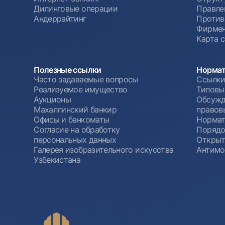
Дилинговые операции
Правле
Андеррайтинг
Против
Фирмен
Карта 
Полезные ссылки
Нормат
Часто задаваемые вопросы
Ссылки
Реализуемое имущество
Типовы
Аукционы
Обсужд
Махаллинский банкир
правов
Офисы и банкоматы
Нормат
Согласие на обработку
Порядо
персональных данных
Открыт
Галерея изобразительного искусства
Антимо
Узбекистана