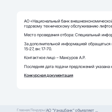
Денежные переводы
Тарифы
АО «Национальный банк внешнеэкономической 
годовому техническому обслуживанию лифтов 
Часто задаваемые вопросы
Место проведения отбора: Специальный информ
Ищите по сайту
За дополнительной информацией обращаться по 
15-27, вн: 17-70.
Контактное лицо – Мансуров А.Р.
Последняя дата подачи предложений указана н
Найти
Полезные ссылки
Конкурсная документация
Часто задаваемые вопросы
Пресс-центр
Офисы и б
Следите за нами в соцсетях
Главная
/
Тендеры
/
АО "Узнацбанк" объявляет ...