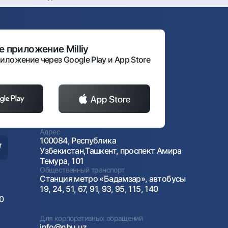
 приложение Milliy
иложение через Google Play и App Store
Адрес
100084, Республика
Узбекистан,Ташкент, проспект Амира
Темура, 101
Общественный транспорт
Станция метро «Бадамзар», автобусы
19, 24, 51, 67, 91, 93, 95, 115, 140
00
Для корпоративных обращений
info@nbu.uz