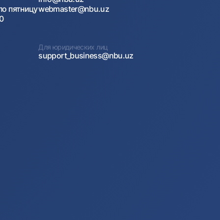
по пятницу
webmaster@nbu.uz
00
Для юридических лиц
support_business@nbu.uz