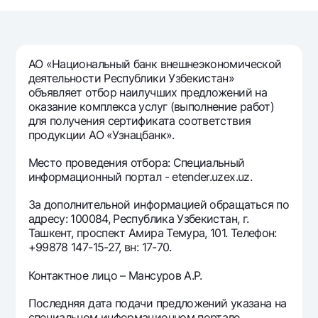
Путешественнику
National Green
До востребования USD
UzCard/HUMO
Эскроу-cчёт
Для всех USD
Visa
Золотой депозит
Тарифы
АО «Национальный банк внешнеэкономической
Visa FIFA
Золотые слитки от НБУ
деятельности Республики Узбекистан»
Mastercard
Акции
объявляет отбор наилучших предложений на
Серебряный депозит
оказание комплекса услуг (выполнение работ)
Зарплатные
для получения сертификата соответствия
Мобильное приложение Milliy
Garmin pay
продукции АО «Узнацбанк».
Часто задаваемые вопросы
Место проведения отбора: Специальный
информационный портал - etender.uzex.uz.
Ищите по сайту
За дополнительной информацией обращаться по
адресу: 100084, Республика Узбекистан, г.
Ташкент, проспект Амира Темура, 101. Телефон:
+99878 147-15-27, вн: 17-70.
Найти
Полезные ссылки
Контактное лицо – Мансуров А.Р.
Часто задаваемые вопросы
Последняя дата подачи предложений указана на
Пресс-центр
специальном информационном портале