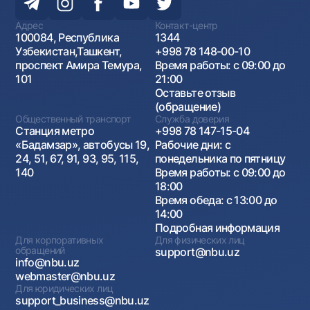
Адрес
Контакт-центр
100084, Республика
1344
Узбекистан,Ташкент,
+998 78 148-00-10
проспект Амира Темура,
Время работы: с 09:00 до
101
21:00
Оставьте отзыв
(обращение)
Общественный транспорт
Служба доверия
Станция метро
+998 78 147-15-04
«Бадамзар», автобусы 19,
Рабочие дни: с
24, 51, 67, 91, 93, 95, 115,
понедельника по пятницу
140
Время работы: с 09:00 до
18:00
Время обеда: с 13:00 до
14:00
Подробная информация
Для корпоративных
Для физических лиц
обращений
support@nbu.uz
info@nbu.uz
webmaster@nbu.uz
Для юридических лиц
support_business@nbu.uz