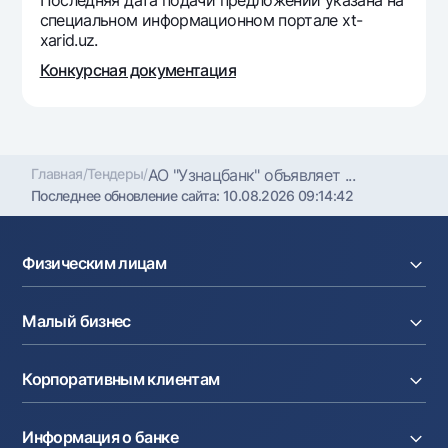
Последняя дата подачи предложений указана на
Офисы и банкоматы
специальном информационном портале xt-
xarid.uz.
Согласие на обработку персональных данных
Конкурсная документация
Следите за нами в соцсетях
Контакт-центр
+998 78 148-00-10
1344
Главная
/
Тендеры
/
АО "Узнацбанк" объявляет ...
Последнее обновление сайта:
10.08.2026 09:14:42
Физическим лицам
Кредиты
Малый бизнес
Вклады
Карты
Расчетный счет
Курсы валют
Корпоративным клиентам
Кредиты
Денежные переводы
Эквайринг
Тарифы
Расчетный счет
Депозиты
Акции
Информация о банке
Факторинг
Карты