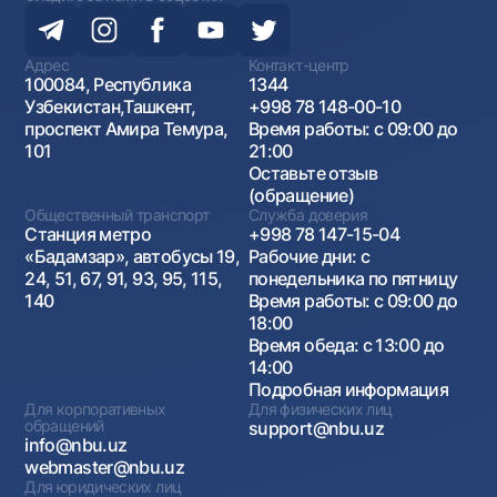
Адрес
Контакт-центр
100084, Республика
1344
Узбекистан,Ташкент,
+998 78 148-00-10
проспект Амира Темура,
Время работы: с 09:00 до
101
21:00
Оставьте отзыв
(обращение)
Общественный транспорт
Служба доверия
Станция метро
+998 78 147-15-04
«Бадамзар», автобусы 19,
Рабочие дни: с
24, 51, 67, 91, 93, 95, 115,
понедельника по пятницу
140
Время работы: с 09:00 до
18:00
Время обеда: с 13:00 до
14:00
Подробная информация
Для корпоративных
Для физических лиц
обращений
support@nbu.uz
info@nbu.uz
webmaster@nbu.uz
Для юридических лиц