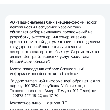
Путешественнику
National Green
До востребования USD
UzCard/HUMO
Эскроу-cчёт
Для всех USD
Visa
Золотой депозит
Тарифы
АО «Национальный банк внешнеэкономической
Visa FIFA
Золотые слитки от НБУ
деятельности Республики Узбекистан»
Mastercard
Акции
объявляет отбор наилучших предложений на
Серебряный депозит
разработку экстерьер, интерьер-дизайна,
Зарплатные
проектно-сметной документации с проведением
Мобильное приложение Milliy
Garmin pay
государственной экспертизы и ведению
авторского надзора по объекту: "Строительство
Часто задаваемые вопросы
здания Центра банковских услуг Кизилтепа
Навоийской области".
Ищите по сайту
Место проведения отбора: Специальный
информационный портал – xt-xarid.uz.
За дополнительной информацией обращаться по
адресу: 100084, Республика Узбекистан, г.
Ташкент, проспект Амира Темура, 101. Телефон:
Найти
Полезные ссылки
+99878 147-15-27, вн: 17-70.
Часто задаваемые вопросы
Контактное лицо – Назиров Л.Б.
Пресс-центр