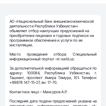
Путешественнику
National Green
До востребования USD
UzCard/HUMO
Эскроу-cчёт
Для всех USD
Visa
Золотой депозит
Тарифы
АО «Национальный банк внешнеэкономической
Visa FIFA
Золотые слитки от НБУ
деятельности Республики Узбекистан»
Mastercard
Акции
объявляет отбор наилучших предложений на
Серебряный депозит
приобретение лицензии и годовых подписок на
Зарплатные
программное обеспечение и услуги по ее
Мобильное приложение Milliy
Garmin pay
инсталляции.
Часто задаваемые вопросы
Место проведения отбора: Специальный
информационный портал -xt-xarid.uz.
Ищите по сайту
За дополнительной информацией обращаться по
адресу: 100084, Республика Узбекистан, г.
Ташкент, проспект Амира Темура, 101. Телефон:
+99878 147-15-27, вн: 17-70.
Найти
Полезные ссылки
Контактное лицо – Мансуров А.Р.
Часто задаваемые вопросы
Последняя дата подачи предложений указана на
Пресс-центр
специальном информационном портале xt-