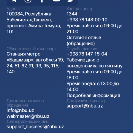
Адрес
Контакт-центр
100084, Республика
1344
Узбекистан,Ташкент,
+998 78 148-00-10
проспект Амира Темура,
Время работы: с 09:00 до
101
21:00
Оставьте отзыв
(обращение)
Общественный транспорт
Служба доверия
Станция метро
+998 78 147-15-04
«Бадамзар», автобусы 19,
Рабочие дни: с
24, 51, 67, 91, 93, 95, 115,
понедельника по пятницу
140
Время работы: с 09:00 до
18:00
Время обеда: с 13:00 до
14:00
Подробная информация
Для корпоративных
Для физических лиц
обращений
support@nbu.uz
info@nbu.uz
webmaster@nbu.uz
Для юридических лиц
support_business@nbu.uz