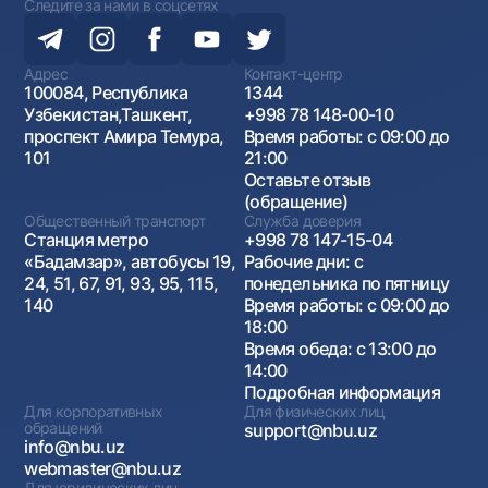
Следите за нами в соцсетях
Адрес
Контакт-центр
100084, Республика
1344
Узбекистан,Ташкент,
+998 78 148-00-10
проспект Амира Темура,
Время работы: с 09:00 до
101
21:00
Оставьте отзыв
(обращение)
Общественный транспорт
Служба доверия
Станция метро
+998 78 147-15-04
«Бадамзар», автобусы 19,
Рабочие дни: с
24, 51, 67, 91, 93, 95, 115,
понедельника по пятницу
140
Время работы: с 09:00 до
18:00
Время обеда: с 13:00 до
14:00
Подробная информация
Для корпоративных
Для физических лиц
обращений
support@nbu.uz
info@nbu.uz
webmaster@nbu.uz
Для юридических лиц