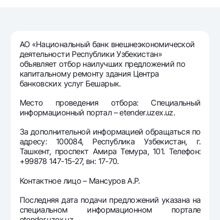
Путешественнику
National Green
До востребования USD
UzCard/HUMO
Эскроу-cчёт
Для всех USD
Visa
Золотой депозит
Тарифы
АО «Национальный банк внешнеэкономической
Visa FIFA
Золотые слитки от НБУ
деятельности Республики Узбекистан»
Mastercard
Акции
объявляет отбор наилучших предложений по
Серебряный депозит
капитальному ремонту здания Центра
Зарплатные
банковских услуг Бешарык.
Мобильное приложение Milliy
Garmin pay
Место проведения отбора: Специальный
Часто задаваемые вопросы
информационный портал – etender.uzex.uz.
За дополнительной информацией обращаться по
Ищите по сайту
адресу: 100084, Республика Узбекистан, г.
Ташкент, проспект Амира Темура, 101. Телефон:
+99878 147-15-27, вн: 17-70.
Контактное лицо – Мансуров А.Р.
Найти
Полезные ссылки
Часто задаваемые вопросы
Последняя дата подачи предложений указана на
специальном информационном портале
Пресс-центр
etender.uzex.uz.