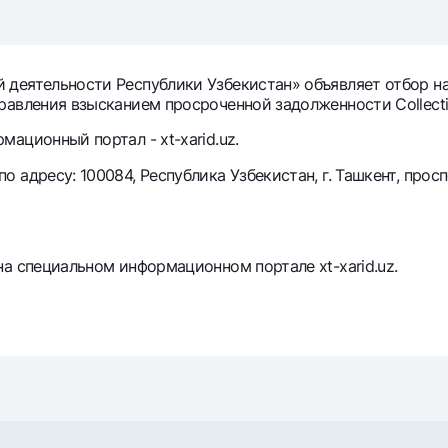
Серебряный депозит
Garmin pay
Курсы валют
Эскроу-cчё
Акции
Мобильное п
 деятельности Республики Узбекистан» объявляет отбор 
авления взысканием просроченной задолженности Collection
ационный портал - xt-xarid.uz.
адресу: 100084, Республика Узбекистан, г. Ташкент, просп
а специальном информационном портале xt-xarid.uz.
анкоматы
Согласие на обработку персональных данных
Контакт-центр
+998 78 148-00-10
1344