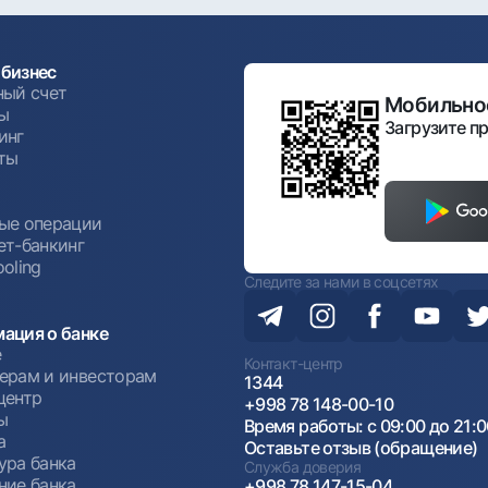
бизнес
ный счет
Мобильное
ы
Загрузите пр
инг
ты
ы
ые операции
ет-банкинг
oling
Следите за нами в соцсетях
ация о банке
е
Контакт-центр
ерам и инвесторам
1344
центр
+998 78 148-00-10
ы
Время работы: с 09:00 до 21:
а
Оставьте отзыв (обращение)
ура банка
Служба доверия
ние банка
+998 78 147-15-04