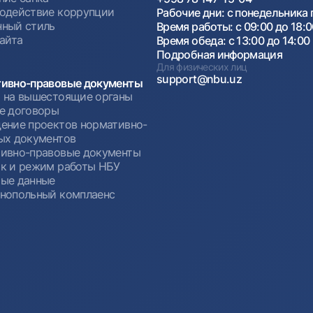
одействие коррупции
Рабочие дни: с понедельника 
ный стиль
Время работы: с 09:00 до 18:
сайта
Время обеда: с 13:00 до 14:00
Подробная информация
Для физических лиц
support@nbu.uz
ивно-правовые документы
 на вышестоящие органы
е договоры
ение проектов нормативно-
ых документов
ивно-правовые документы
к и режим работы НБУ
ые данные
нопольный комплаенс