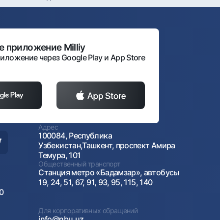
 приложение Milliy
иложение через Google Play и App Store
Адрес
100084, Республика
Узбекистан,Ташкент, проспект Амира
Темура, 101
Общественный транспорт
Станция метро «Бадамзар», автобусы
19, 24, 51, 67, 91, 93, 95, 115, 140
00
Для корпоративных обращений
info@nbu.uz