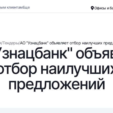
ным клиентам
Еще
Офисы и б
Карьера
О банке
Малому бизнесу
Обычная версия
я
/
Тендеры
/
АО "Узнацбанк" объявляет отбор наилучших предл
Узнацбанк" объя
Черно-белая версия
Вклады
Карты
Включить озвучивание
Для всех
Бесплатные
отбор наилучши
До востребования
Премиальные
Евро
Путешественн
предложений
Возможно все
UzCard/HUMO
До востребования USD
Visa
Для всех USD
Visa FIFA
Золотой депозит
Mastercard
Золотые слитки от НБУ
Зарплатные