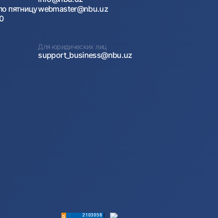
по пятницу
webmaster@nbu.uz
00
Для юридических лиц
support_business@nbu.uz