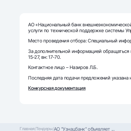
Денежные переводы
Тарифы
АО «Национальный банк внешнеэкономической
услуги по технической поддержке системы Упр
Часто задаваемые вопросы
Место проведения отбора: Специальный информ
Ищите по сайту
За дополнительной информацией обращаться по 
15-27, вн: 17-70.
Контактное лицо – Назиров Л.Б.
Последняя дата подачи предложений указана н
Найти
Полезные ссылки
Конкурсная документация
Часто задаваемые вопросы
Пресс-центр
Офисы и б
Следите за нами в соцсетях
Главная
/
Тендеры
/
АО "Узнацбанк" объявляет ...