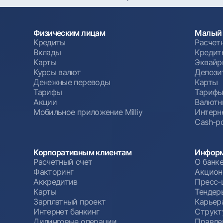
Физическим лицам
Малый 
Кредиты
Расчет
Вклады
Кредит
Карты
Эквайр
Курсы валют
Депози
Денежные переводы
Карты
Тарифы
Тариф
Акции
Валютн
Мобильное приложение Milliy
Интерн
Cash-po
Корпоративным клиентам
Информ
Расчетный счет
О банк
Факторинг
Акцион
Аккредитив
Пресс-
Карты
Тендер
Зарплатный проект
Карьер
Интернет банкинг
Структ
Дилинговые операции
Правле