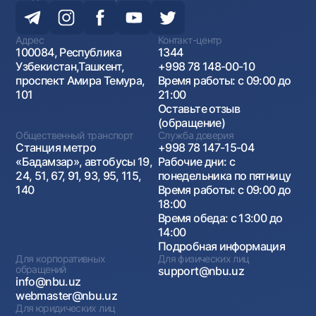
Адрес
Контакт-центр
100084, Республика
1344
Узбекистан,Ташкент,
+998 78 148-00-10
проспект Амира Темура,
Время работы: с 09:00 до
101
21:00
Оставьте отзыв
(обращение)
Общественный транспорт
Служба доверия
Станция метро
+998 78 147-15-04
«Бадамзар», автобусы 19,
Рабочие дни: с
24, 51, 67, 91, 93, 95, 115,
понедельника по пятницу
140
Время работы: с 09:00 до
18:00
Время обеда: с 13:00 до
14:00
Подробная информация
Для корпоративных
Для физических лиц
обращений
support@nbu.uz
info@nbu.uz
webmaster@nbu.uz
Для юридических лиц