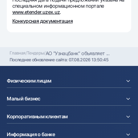
Офисы и банкоматы
специальном информационном портале
www.etender.uzex.uz
.
Согласие на обработку персональных данных
Конкурсная документация
Следите за нами в соцсетях
Контакт-центр
+998 78 148-00-10
1344
Главная
/
Тендеры
/
АО "Узнацбанк" объявляет ...
Последнее обновление сайта:
07.08.2026 13:50:45
Физическим лицам
Кредиты
Малый бизнес
Вклады
Карты
Расчетный счет
Курсы валют
Корпоративным клиентам
Кредиты
Денежные переводы
Эквайринг
Тарифы
Расчетный счет
Депозиты
Акции
Информация о банке
Факторинг
Карты