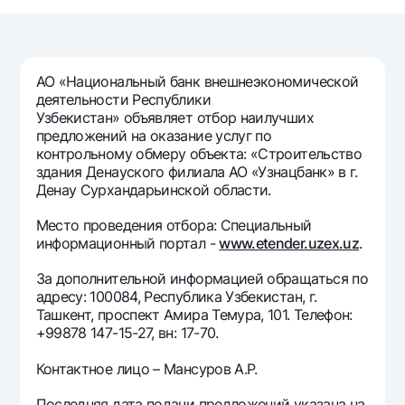
Путешественнику
National Green
До востребования USD
UzCard/HUMO
Эскроу-cчёт
Для всех USD
Visa
Золотой депозит
Тарифы
АО «Национальный банк внешнеэкономической
Visa FIFA
Золотые слитки от НБУ
деятельности Республики
Mastercard
Акции
Узбекистан» объявляет отбор наилучших
Серебряный депозит
предложений на оказание услуг по
Зарплатные
контрольному обмеру объекта: «Строительство
Мобильное приложение Milliy
Garmin pay
здания Денауского филиала АО «Узнацбанк» в г.
Денау Сурхандарьинской области.
Часто задаваемые вопросы
Место проведения отбора: Специальный
информационный портал -
www.etender.uzex.uz
.
Ищите по сайту
За дополнительной информацией обращаться по
адресу: 100084, Республика Узбекистан, г.
Ташкент, проспект Амира Темура, 101. Телефон:
+99878 147-15-27, вн: 17-70.
Найти
Полезные ссылки
Часто задаваемые вопросы
Контактное лицо – Мансуров А.Р.
Пресс-центр
Последняя дата подачи предложений указана на