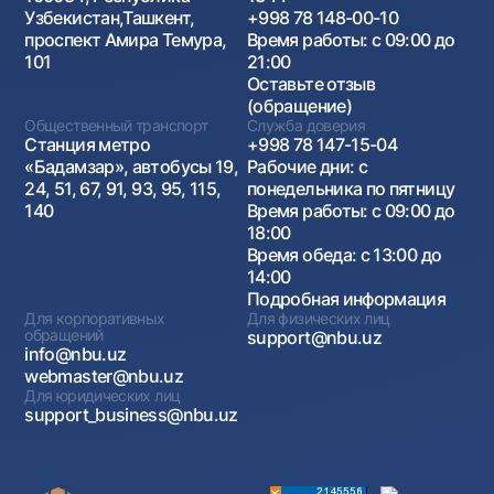
Узбекистан,Ташкент,
+998 78 148-00-10
проспект Амира Темура,
Время работы: с 09:00 до
101
21:00
Оставьте отзыв
(обращение)
Общественный транспорт
Служба доверия
Станция метро
+998 78 147-15-04
«Бадамзар», автобусы 19,
Рабочие дни: с
24, 51, 67, 91, 93, 95, 115,
понедельника по пятницу
140
Время работы: с 09:00 до
18:00
Время обеда: с 13:00 до
14:00
Подробная информация
Для корпоративных
Для физических лиц
обращений
support@nbu.uz
info@nbu.uz
webmaster@nbu.uz
Для юридических лиц
support_business@nbu.uz