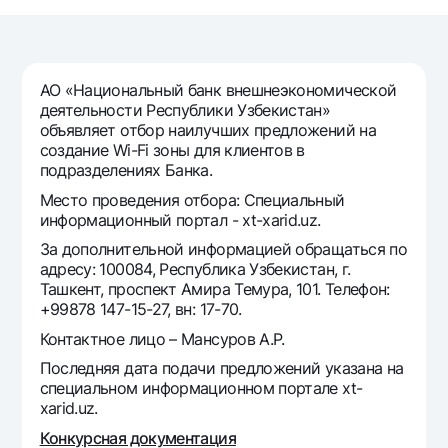
Путешественнику
National Green
До востребования USD
UzCard/HUMO
Эскроу-cчёт
Для всех USD
Visa
Золотой депозит
Тарифы
АО «Национальный банк внешнеэкономической
Visa Champion
Золотые слитки от НБУ
деятельности Республики Узбекистан»
Mastercard
Акции
объявляет отбор наилучших предложений на
Серебряный депозит
создание Wi-Fi зоны для клиентов в
Зарплатные
подразделениях Банка.
Мобильное приложение Milliy
Garmin pay
Место проведения отбора: Специальный
Часто задаваемые вопросы
информационный портал - xt-xarid.uz.
За дополнительной информацией обращаться по
адресу: 100084, Республика Узбекистан, г.
Ищите по сайту
Ташкент, проспект Амира Темура, 101. Телефон:
+99878 147-15-27, вн: 17-70.
Контактное лицо – Мансуров А.Р.
Последняя дата подачи предложений указана на
Найти
Полезные ссылки
специальном информационном портале xt-
Часто задаваемые вопросы
xarid.uz.
Пресс-центр
Конкурсная документация