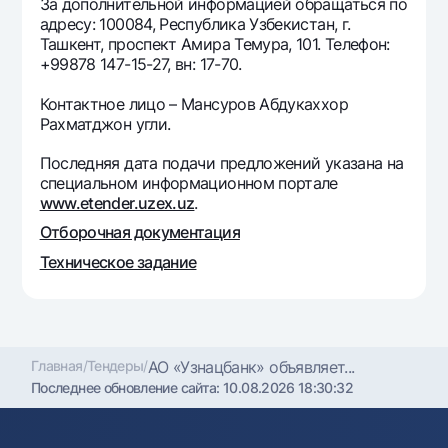
За дополнительной информацией обращаться по
Офисы и банкоматы
адресу: 100084, Республика Узбекистан, г.
Ташкент, проспект Амира Темура, 101. Телефон:
Согласие на обработку персональных данных
+99878 147-15-27, вн: 17-70.
Следите за нами в соцсетях
Контактное лицо – Мансуров Абдукаххор
Рахматджон угли.
Контакт-центр
Последняя дата подачи предложений указана на
+998 78 148-00-10
1344
специальном информационном портале
www.etender.uzex.uz
.
Отборочная документация
Техническое задание
Главная
/
Тендеры
/
АО «Узнацбанк» объявляет...
Последнее обновление сайта:
10.08.2026 18:30:32