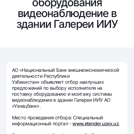
оборудования
Путешественнику
National Green
До востребования USD
UzCard/HUMO
видеонаблюдение в
Эскроу-cчёт
Для всех USD
Visa
здании Галереи ИИУ
Золотой депозит
Тарифы
Visa Champion
Золотые слитки от НБУ
Mastercard
Акции
Серебряный депозит
Зарплатные
Мобильное приложение Milliy
Garmin pay
Часто задаваемые вопросы
АО «Национальный Банк внешнеэкономической
деятельности Республики
Ищите по сайту
Узбекистан» объявляет отбор наилучших
предложений по выбору исполнителя на
поставку оборудованию и монтажу системы
видеонаблюдение в здании Галереи ИИУ АО
«Узнацбанк».
Найти
Полезные ссылки
Место проведения отбора: Специальный
Часто задаваемые вопросы
информационный портал -
www.etender.uzex.uz
.
Пресс-центр