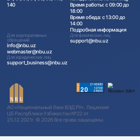
140
Время работы: с 09:00 до
18:00
Время обеда: с 13:00 до
14:00
Подробная информация
Для корпоративных
Для физических лиц
обращений
support@nbu.uz
info@nbu.uz
webmaster@nbu.uz
Для юридических лиц
support_business@nbu.uz
АО «Национальный банк ВЭД РУ». Лицензия
ЦБ Республики Узбекистан №22 от
25.12.2021г.
© 2026 Все права защищены.