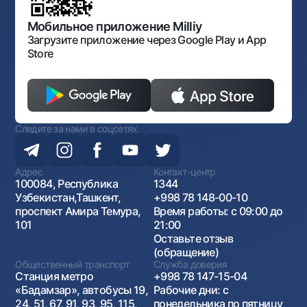
Открытые данные
Антимонопольный комплаенс
Мобильное приложение Milliy
Загрузите приложение через Google Play и App
Store
Следите за нами в соцсетях
Адрес
Контакт-центр
100084, Республика
1344
Узбекистан,Ташкент,
+998 78 148-00-10
проспект Амира Темура,
Время работы: с 09:00 до
101
21:00
Оставьте отзыв
(обращение)
Общественный транспорт
Служба доверия
Станция метро
+998 78 147-15-04
«Бадамзар», автобусы 19,
Рабочие дни: с
24, 51, 67, 91, 93, 95, 115,
понедельника по пятницу