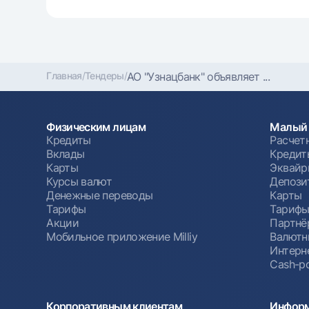
Главная
/
Тендеры
/
АО "Узнацбанк" объявляет ...
Физическим лицам
Малый 
Кредиты
Расчет
Вклады
Кредит
Карты
Эквайр
Курсы валют
Депози
Денежные переводы
Карты
Тарифы
Тариф
Акции
Партнё
Мобильное приложение Milliy
Валютн
Интерн
Cash-po
Корпоративным клиентам
Информ