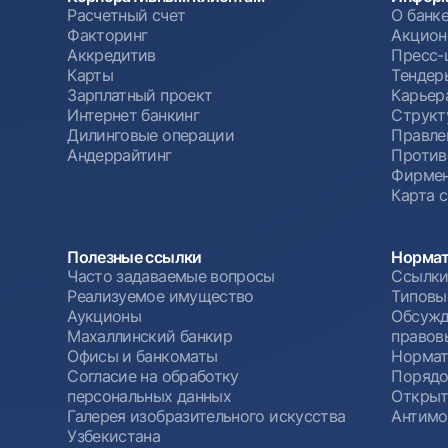
Расчетный счет
О банк
Факторинг
Акцион
Аккредитив
Пресс-
Карты
Тендер
Зарплатный проект
Карьер
Интернет банкинг
Структ
Дилинговые операции
Правле
Андеррайтинг
Против
Фирмен
Карта 
Полезные ссылки
Нормат
Часто задаваемые вопросы
Ссылки
Реализуемое имущество
Типовы
Аукционы
Обсужд
Махаллинский банкир
правов
Офисы и банкоматы
Нормат
Согласие на обработку
Порядо
персональных данных
Открыт
Галерея изобразительного искусства
Антимо
Узбекистана