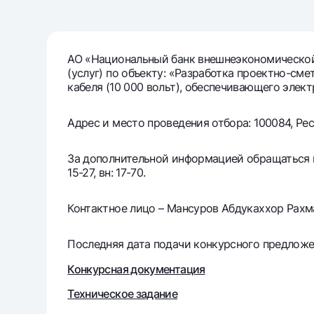
Денежные переводы
Тарифы
АО «Национальный банк внешнеэкономической
(услуг) по объекту: «Разработка проектно-см
Часто задаваемые вопросы
кабеля (10 000 вольт), обеспечивающего элек
Ищите по сайту
Адрес и место проведения отбора: 100084, Респ
За дополнительной информацией обращаться по 
15-27, вн: 17-70.
Найти
Контактное лицо – Мансуров Абдукаххор Рахм
Полезные ссылки
Часто задаваемые вопросы
Пресс-центр
Офисы и б
Последняя дата подачи конкурсного предложен
Следите за нами в соцсетях
Конкурсная документация
Техническое задание