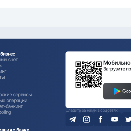
бизнес
ный счет
Мобильное
ы
Загрузите пр
инг
ты
ы
рские сервисы
ые операции
ет-банкинг
Следите за нами в соцсетях
oling
ация о банке