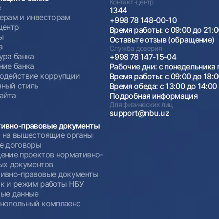
Контакт-центр
е
1344
ерам и инвесторам
+998 78 148-00-10
центр
Время работы: с 09:00 до 21:
ы
Оставьте отзыв (обращение)
а
Служба доверия
ура банка
+998 78 147-15-04
ние банка
Рабочие дни: с понедельника 
одействие коррупции
Время работы: с 09:00 до 18:
ный стиль
Время обеда: с 13:00 до 14:00
сайта
Подробная информация
Для физических лиц
support@nbu.uz
ивно-правовые документы
 на вышестоящие органы
е договоры
ение проектов нормативно-
ых документов
ивно-правовые документы
к и режим работы НБУ
ые данные
нопольный комплаенс