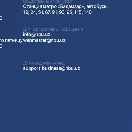
Общественный транспорт
Станция метро «Бадамзар», автобусы
19, 24, 51, 67, 91, 93, 95, 115, 140
00
Для корпоративных обращений
info@nbu.uz
по пятницу
webmaster@nbu.uz
00
Для юридических лиц
support_business@nbu.uz