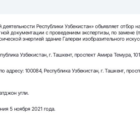
Серебряный депозит
Garmin pay
Курсы валют
Эскроу-cчё
Акции
Мобильное п
 деятельности Республики Узбекистан» объявляет отбор н
етной документации с проведением экспертизы, по замене 
трической энергией здание Галереи изобразительного искус
ублика Узбекистан, г. Ташкент, проспект Амира Темура, 101
адресу: 100084, Республика Узбекистан, г. Ташкент, просп
атджон угли.
анкоматы
Согласие на обработку персональных данных
ия 5 ноября 2021 года.
Контакт-центр
+998 78 148-00-10
1344