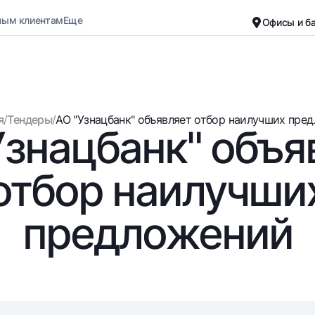
ным клиентам
Еще
Офисы и б
Карьера
О банке
Малому бизнесу
Обычная версия
я
/
Тендеры
/
АО "Узнацбанк" объявляет отбор наилучших предл
Узнацбанк" объя
Черно-белая версия
Вклады
Карты
Включить озвучивание
Для всех
Бесплатные
отбор наилучши
До востребования
Премиальные
Евро
Путешественн
предложений
Возможно все
UzCard/HUMO
До востребования USD
Visa
Для всех USD
Visa FIFA
Золотой депозит
Mastercard
Золотые слитки от НБУ
Зарплатные