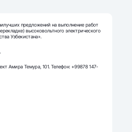
т
риложение Milliy
аилучших предложений на выполнение работ
(перекладке) высоковольтного электрического
ства Узбекистана».
.
ект Амира Темура, 101. Телефон: +99878 147-