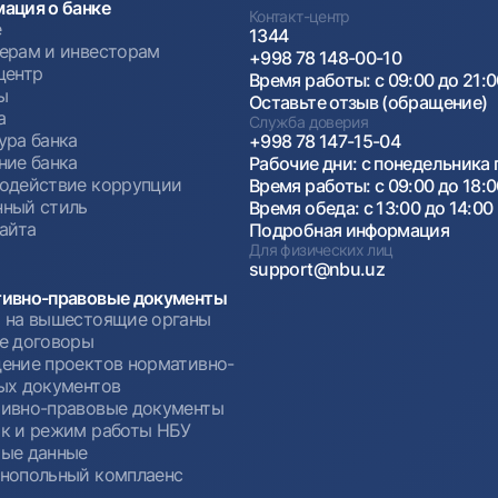
ация о банке
Контакт-центр
е
1344
ерам и инвесторам
+998 78 148-00-10
центр
Время работы: с 09:00 до 21:
ы
Оставьте отзыв (обращение)
а
Служба доверия
ура банка
+998 78 147-15-04
ние банка
Рабочие дни: с понедельника 
одействие коррупции
Время работы: с 09:00 до 18:
ный стиль
Время обеда: с 13:00 до 14:00
сайта
Подробная информация
Для физических лиц
support@nbu.uz
ивно-правовые документы
 на вышестоящие органы
е договоры
ение проектов нормативно-
ых документов
ивно-правовые документы
к и режим работы НБУ
ые данные
нопольный комплаенс