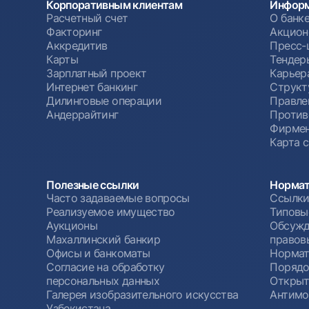
Корпоративным клиентам
Информ
Расчетный счет
О банк
Факторинг
Акцион
Аккредитив
Пресс-
Карты
Тендер
Зарплатный проект
Карьер
Интернет банкинг
Структ
Дилинговые операции
Правле
Андеррайтинг
Против
Фирмен
Карта 
Полезные ссылки
Нормат
Часто задаваемые вопросы
Ссылки
Реализуемое имущество
Типовы
Аукционы
Обсужд
Махаллинский банкир
правов
Офисы и банкоматы
Нормат
Согласие на обработку
Порядо
персональных данных
Открыт
Галерея изобразительного искусства
Антимо
Узбекистана