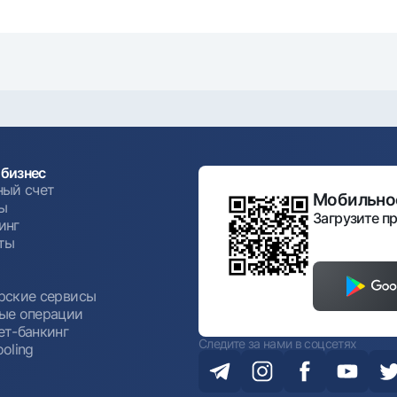
бизнес
ный счет
Мобильное
ы
Загрузите пр
инг
ты
ы
рские сервисы
ые операции
ет-банкинг
Следите за нами в соцсетях
oling