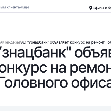
ным клиентам
Еще
Офисы и б
Карьера
О банке
Малому бизнесу
Обычная версия
ая
/
Тендеры
/
АО "Узнацбанк" объявляет конкурс на ремонт Гол
Узнацбанк" объя
Черно-белая версия
Вклады
Карты
Включить озвучивание
Для всех
Бесплатные
онкурс на ремо
До востребования
Премиальные
Евро
Путешественн
Головного офис
Возможно все
UzCard/HUMO
До востребования USD
Visa
Для всех USD
Visa FIFA
Золотой депозит
Mastercard
Золотые слитки от НБУ
Зарплатные