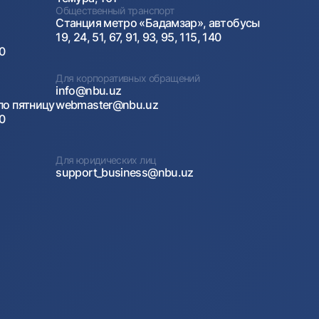
Общественный транспорт
Станция метро «Бадамзар», автобусы
19, 24, 51, 67, 91, 93, 95, 115, 140
00
Для корпоративных обращений
info@nbu.uz
по пятницу
webmaster@nbu.uz
00
Для юридических лиц
support_business@nbu.uz