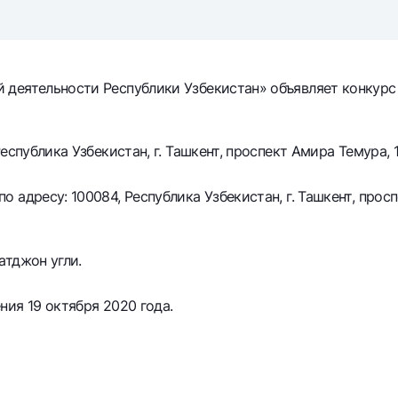
Серебряный депозит
Garmin pay
Курсы валют
Эскроу-cчё
Акции
Мобильное п
 деятельности Республики Узбекистан» объявляет конкур
спублика Узбекистан, г. Ташкент, проспект Амира Темура, 1
адресу: 100084, Республика Узбекистан, г. Ташкент, просп
атджон угли.
анкоматы
Согласие на обработку персональных данных
ия 19 октября 2020 года.
Контакт-центр
+998 78 148-00-10
1344