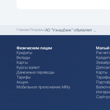
Главная
/
Тендеры
/
АО "Узнацбанк" объявляет ...
Физическим лицам
Малый 
Кредиты
Расчет
Вклады
Кредит
Карты
Эквайр
Курсы валют
Депози
Денежные переводы
Карты
Тарифы
Тариф
Акции
Партнё
Мобильное приложение Milliy
Валютн
Интерн
Cash-po