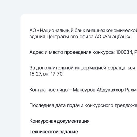
Денежные переводы
Тарифы
АО «Национальный банк внешнеэкономической
Часто задаваемые вопросы
здания Центрального офиса АО «Узнацбанк».
Адрес и место проведения конкурса: 100084, Ре
Ищите по сайту
За дополнительной информацией обращаться по 
15-27, вн: 17-70.
Контактное лицо – Мансуров Абдукаххор Рахм
Найти
Полезные ссылки
Часто задаваемые вопросы
Пресс-центр
Офисы и б
Последняя дата подачи конкурсного предложен
Следите за нами в соцсетях
Конкурсная документация
Технической задание