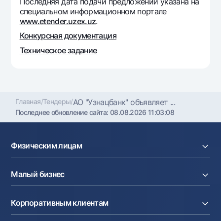
Последняя дата подачи предложений указана на
Офисы и банкоматы
специальном информационном портале
www.etender.uzex.uz
.
Согласие на обработку персональных данных
Конкурсная документация
Следите за нами в соцсетях
Техническое задание
Контакт-центр
+998 78 148-00-10
1344
Главная
/
Тендеры
/
АО "Узнацбанк" объявляет ...
Последнее обновление сайта:
08.08.2026 11:03:08
Физическим лицам
Кредиты
Малый бизнес
Вклады
Карты
Расчетный счет
Курсы валют
Корпоративным клиентам
Кредиты
Денежные переводы
Эквайринг
Тарифы