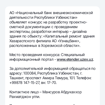
Путешественнику
National Green
До востребования USD
UzCard/HUMO
Эскроу-cчёт
Для всех USD
АО «Национальный банк внешнеэкономической
Visa
деятельности Республики Узбекистан»
Золотой депозит
Тарифы
Visa FIFA
объявляет конкурс на разработку проектно-
Золотые слитки от НБУ
сметной документации с проведением
Mastercard
Акции
экспертизы, разработки интерьер – дизайна
Серебряный депозит
Зарплатные
здания по объекту: «Капитальный ремонт здания
Мобильное приложение Milliy
Хазараспского филиала АО «Узнацбанк»,
Garmin pay
расположенных в Хорезмской области».
Часто задаваемые вопросы
Место проведения конкурса: Специальный
информационный портал -
www.etender.uzex.uz
.
Ищите по сайту
За дополнительной информацией обращаться по
адресу: 100084, Республика Узбекистан, г.
Ташкент, проспект Амира Темура, 101. Телефон:
+99878 147-15-27, вн: 17-70.
Найти
Полезные ссылки
Контактное лицо – Мансуров Абдукаххор
Часто задаваемые вопросы
Рахматджон угли.
Пресс-центр