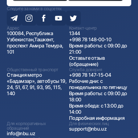
Следите за нами в соцсетях
Адрес
Контакт-центр
100084, Республика
1344
Узбекистан,Ташкент,
+998 78 148-00-10
проспект Амира Темура,
Время работы: с 09:00 до
101
21:00
Оставьте отзыв
(обращение)
Общественный транспорт
Служба доверия
Станция метро
+998 78 147-15-04
«Бадамзар», автобусы 19,
Рабочие дни: с
24, 51, 67, 91, 93, 95, 115,
понедельника по пятницу
140
Время работы: с 09:00 до
18:00
Время обеда: с 13:00 до
14:00
Подробная информация
Для корпоративных
Для физических лиц
обращений
support@nbu.uz
info@nbu.uz