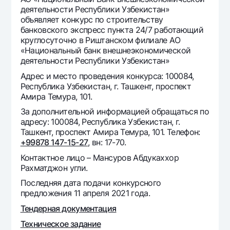
Путешественнику
National Green
До востребования USD
деятельности Республики Узбекистан»
UzCard/HUMO
объявляет конкурс по строительству
Эскроу-cчёт
Для всех USD
банковского экспресс пункта 24/7 работающий
Visa
Золотой депозит
круглосуточно в Риштанском филиале АО
Тарифы
Visa FIFA
«Национальный банк внешнеэкономической
Золотые слитки от НБУ
деятельности Республики Узбекистан»
Mastercard
Акции
Серебряный депозит
Адрес и место проведения конкурса: 100084,
Зарплатные
Республика Узбекистан, г. Ташкент, проспект
Мобильное приложение Milliy
Garmin pay
Амира Темура, 101.
Часто задаваемые вопросы
За дополнительной информацией обращаться по
адресу: 100084, Республика Узбекистан, г.
Ташкент, проспект Амира Темура, 101. Телефон:
Ищите по сайту
+99878 147-15-27
, вн: 17-70.
Контактное лицо – Мансуров Абдукаххор
Рахматджон угли.
Последняя дата подачи конкурсного
предложения 11 апреля 2021 года.
Найти
Полезные ссылки
Часто задаваемые вопросы
Тендерная документация
Пресс-центр
Техническое задание