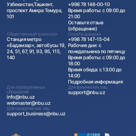
Узбекистан,Ташкент,
+998 78 148-00-10
проспект Амира Темура,
Время работы: с 09:00 до
101
21:00
Оставьте отзыв
(обращение)
Общественный транспорт
Служба доверия
Станция метро
+998 78 147-15-04
«Бадамзар», автобусы 19,
Рабочие дни: с
24, 51, 67, 91, 93, 95, 115,
понедельника по пятницу
140
Время работы: с 09:00 до
18:00
Время обеда: с 13:00 до
14:00
Подробная информация
Для корпоративных
Для физических лиц
обращений
support@nbu.uz
info@nbu.uz
webmaster@nbu.uz
Для юридических лиц
support_business@nbu.uz