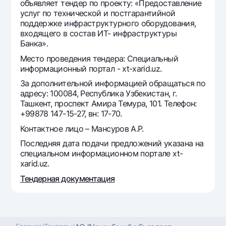
Путешественнику
National Green
объявляет тендер по проекту: «Предоставление
До востребования USD
услуг по технической и постгарантийной
UzCard/HUMO
Эскроу-cчёт
поддержке инфраструктурного оборудования,
Для всех USD
Visa
входящего в состав ИТ- инфраструктуры
Золотой депозит
Тарифы
Банка».
Visa FIFA
Золотые слитки от НБУ
Место проведения тендера: Специальный
Mastercard
Акции
информационный портал - xt-xarid.uz.
Серебряный депозит
Зарплатные
За дополнительной информацией обращаться по
Мобильное приложение Milliy
Garmin pay
адресу: 100084, Республика Узбекистан, г.
Ташкент, проспект Амира Темура, 101. Телефон:
Часто задаваемые вопросы
+99878 147-15-27, вн: 17-70.
Контактное лицо – Мансуров А.Р.
Ищите по сайту
Последняя дата подачи предложений указана на
специальном информационном портале xt-
xarid.uz.
Tендерная документация
Найти
Полезные ссылки
Часто задаваемые вопросы
Пресс-центр