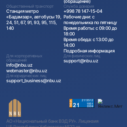
(обращение)
Общественный транспорт
Служба доверия
Станция метро
+998 78 147-15-04
«Бадамзар», автобусы 19,
Рабочие дни: с
24, 51, 67, 91, 93, 95, 115,
понедельника по пятницу
140
Время работы: с 09:00 до
18:00
Время обеда: с 13:00 до
14:00
Подробная информация
Для корпоративных
Для физических лиц
обращений
support@nbu.uz
info@nbu.uz
webmaster@nbu.uz
Для юридических лиц
support_business@nbu.uz
АО «Национальный банк ВЭД РУ». Лицензия
ЦБ Республики Узбекистан №22 от