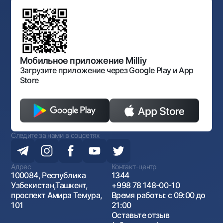
Офисы и банкоматы
Противодействие коррупции
Обсуждение проектов нормативно-правовых
Согласие на обработку персональных данных
Фирменный стиль
документов
Галерея изобразительного искусства Узбекистана
Карта сайта
Нормативно-правовые документы
Порядок и режим работы НБУ
Открытые данные
Антимонопольный комплаенс
Мобильное приложение Milliy
Загрузите приложение через Google Play и App
Store
Следите за нами в соцсетях
Адрес
Контакт-центр
100084, Республика
1344
Узбекистан,Ташкент,
+998 78 148-00-10
проспект Амира Темура,
Время работы: с 09:00 до
101
21:00
Оставьте отзыв