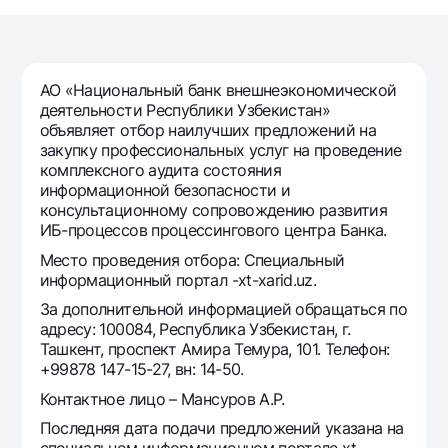
Путешественнику
National Green
До востребования USD
UzCard/HUMO
Эскроу-cчёт
Для всех USD
Visa
Золотой депозит
Тарифы
АО «Национальный банк внешнеэкономической
Visa FIFA
Золотые слитки от НБУ
деятельности Республики Узбекистан»
Mastercard
Акции
объявляет отбор наилучших предложений на
Серебряный депозит
закупку профессиональных услуг на проведение
Зарплатные
комплексного аудита состояния
Мобильное приложение Milliy
Garmin pay
информационной безопасности и
консультационному сопровождению развития
Часто задаваемые вопросы
ИБ-процессов процессингового центра Банка.
Место проведения отбора: Специальный
Ищите по сайту
информационный портал -xt-xarid.uz.
За дополнительной информацией обращаться по
адресу: 100084, Республика Узбекистан, г.
Ташкент, проспект Амира Темура, 101. Телефон:
+99878 147-15-27, вн: 14-50.
Найти
Полезные ссылки
Контактное лицо – Мансуров А.Р.
Часто задаваемые вопросы
Последняя дата подачи предложений указана на
Пресс-центр