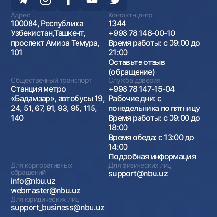
Адрес
Контакт-центр
100084, Республика
1344
Узбекистан,Ташкент,
+998 78 148-00-10
проспект Амира Темура,
Время работы: с 09:00 до
101
21:00
Оставьте отзыв
(обращение)
Общественный транспорт
Служба доверия
Станция метро
+998 78 147-15-04
«Бадамзар», автобусы 19,
Рабочие дни: с
24, 51, 67, 91, 93, 95, 115,
понедельника по пятницу
140
Время работы: с 09:00 до
18:00
Время обеда: с 13:00 до
14:00
Подробная информация
Для корпоративных
Для физических лиц
обращений
support@nbu.uz
info@nbu.uz
webmaster@nbu.uz
Для юридических лиц
support_business@nbu.uz