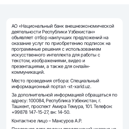
Путешественнику
National Green
До востребования USD
UzCard/HUMO
Эскроу-cчёт
Для всех USD
Visa
Золотой депозит
Тарифы
АО «Национальный банк внешнеэкономической
Visa FIFA
Золотые слитки от НБУ
деятельности Республики Узбекистан»
Mastercard
Акции
объявляет отбор наилучших предложений на
Серебряный депозит
оказание услуг по приобретению подписок на
Зарплатные
программные решения с использованием
Мобильное приложение Milliy
Garmin pay
искусственного интеллекта для работы с
текстом, изображениями, видео и
Часто задаваемые вопросы
презентациями, а также для онлайн-
коммуникаций.
Ищите по сайту
Место проведения отбора: Специальный
информационный портал -xt-xarid.uz.
За дополнительной информацией обращаться по
адресу: 100084, Республика Узбекистан, г.
Ташкент, проспект Амира Темура, 101. Телефон:
Найти
Полезные ссылки
+99878 147-15-27, вн: 14-50.
Часто задаваемые вопросы
Контактное лицо – Мансуров А.Р.
Пресс-центр