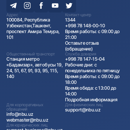
Адрес
Контакт-центр
100084, Республика
1344
Узбекистан,Ташкент,
+998 78 148-00-10
проспект Амира Темура,
Время работы: с 09:00 до
101
21:00
Оставьте отзыв
(обращение)
Общественный транспорт
Служба доверия
Станция метро
+998 78 147-15-04
«Бадамзар», автобусы 19,
Рабочие дни: с
24, 51, 67, 91, 93, 95, 115,
понедельника по пятницу
140
Время работы: с 09:00 до
18:00
Время обеда: с 13:00 до
14:00
Подробная информация
Для корпоративных
Для физических лиц
обращений
support@nbu.uz
info@nbu.uz
webmaster@nbu.uz
Для юридических лиц
support_business@nbu.uz