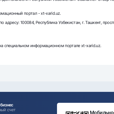
Серебряный депозит
Garmin pay
ационный портал - xt-xarid.uz.
Курсы валют
Эскроу-cчё
Акции
Мобильное п
адресу: 100084, Республика Узбекистан, г. Ташкент, просп
а специальном информационном портале xt-xarid.uz.
анкоматы
Согласие на обработку персональных данных
Контакт-центр
+998 78 148-00-10
бизнес
1344
ный счет
Мобильное