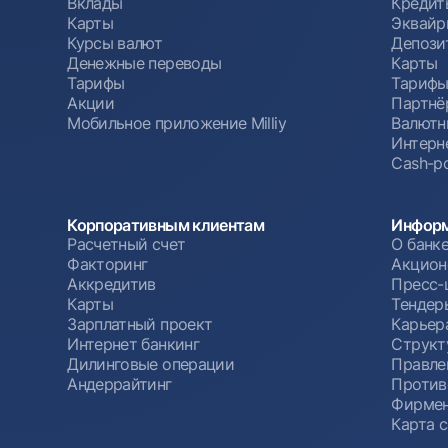
Вклады
Кредит
Карты
Эквайр
Курсы валют
Депози
Денежные переводы
Карты
Тарифы
Тариф
Акции
Партнё
Мобильное приложение Milliy
Валютн
Интерн
Cash-po
Корпоративным клиентам
Информ
Расчетный счет
О банк
Факторинг
Акцион
Аккредитив
Пресс-
Карты
Тендер
Зарплатный проект
Карьер
Интернет банкинг
Структ
Дилинговые операции
Правле
Андеррайтинг
Против
Фирмен
Карта 