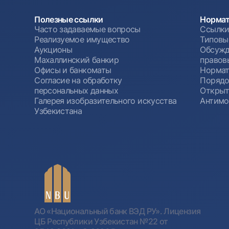
Полезные ссылки
Нормат
Часто задаваемые вопросы
Ссылки
Реализуемое имущество
Типовы
Аукционы
Обсужд
Махаллинский банкир
правов
Офисы и банкоматы
Нормат
Согласие на обработку
Порядо
персональных данных
Открыт
Галерея изобразительного искусства
Антимо
Узбекистана
АО «Национальный банк ВЭД РУ». Лицензия
ЦБ Республики Узбекистан №22 от