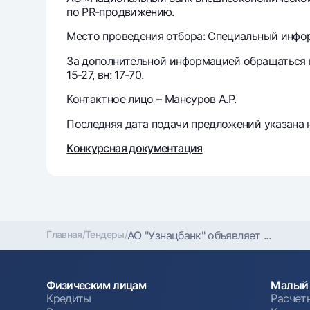
по PR-продвижению.
Место проведения отбора: Специальный информ
Денежные переводы
Тарифы
За дополнительной информацией обращаться по 
Часто задаваемые вопросы
15-27, вн: 17-70.
Контактное лицо – Мансуров А.Р.
Ищите по сайту
Последняя дата подачи предложений указана н
Конкурсная документация
Найти
Полезные ссылки
Часто задаваемые вопросы
Пресс-центр
Офисы и б
Главная
/
Тендеры
/
АО "Узнацбанк" объявляет ...
Следите за нами в соцсетях
Физическим лицам
Малый 
Кредиты
Расчет