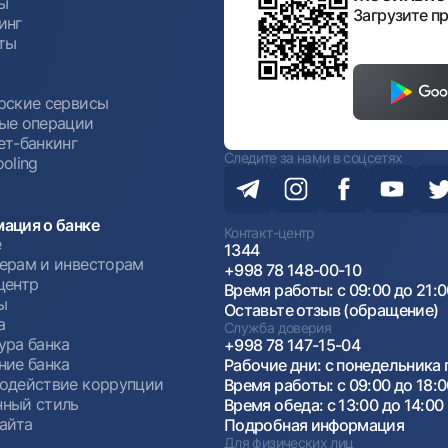
ы
Загрузите пр
инг
ты
ы
рские сервисы
ые операции
ет-банкинг
Следите за нами в соцсетях
oling
ация о банке
Контакт-центр
е
1344
ерам и инвесторам
+998 78 148-00-10
центр
Время работы: с 09:00 до 21:
ы
Оставьте отзыв (обращение)
а
Служба доверия
ура банка
+998 78 147-15-04
ние банка
Рабочие дни: с понедельника 
одействие коррупции
Время работы: с 09:00 до 18:
ный стиль
Время обеда: с 13:00 до 14:00
сайта
Подробная информация
Для физических лиц