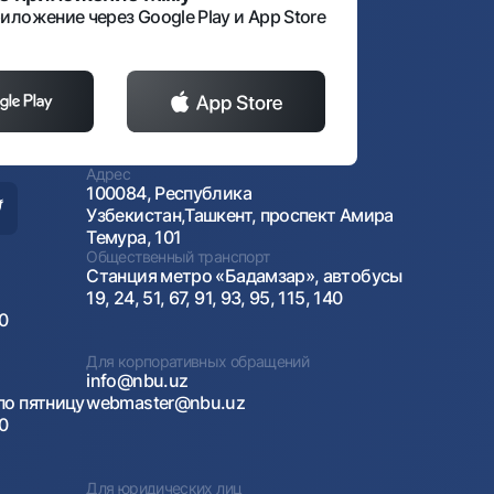
иложение через Google Play и App Store
Адрес
100084, Республика
Узбекистан,Ташкент, проспект Амира
Темура, 101
Общественный транспорт
Станция метро «Бадамзар», автобусы
19, 24, 51, 67, 91, 93, 95, 115, 140
00
Для корпоративных обращений
info@nbu.uz
по пятницу
webmaster@nbu.uz
00
Для юридических лиц