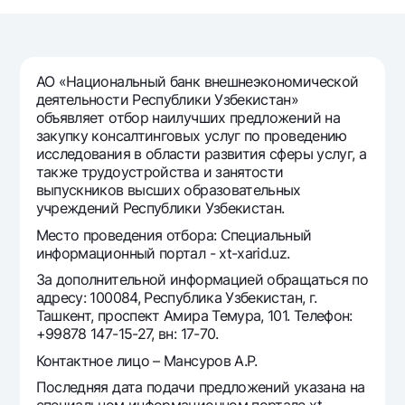
Путешественнику
National Green
До востребования USD
UzCard/HUMO
Эскроу-cчёт
Для всех USD
Visa
Золотой депозит
Тарифы
АО «Национальный банк внешнеэкономической
Visa FIFA
Золотые слитки от НБУ
деятельности Республики Узбекистан»
Mastercard
Акции
объявляет отбор наилучших предложений на
Серебряный депозит
закупку консалтинговых услуг по проведению
Зарплатные
исследования в области развития сферы услуг, а
Мобильное приложение Milliy
Garmin pay
также трудоустройства и занятости
выпускников высших образовательных
Часто задаваемые вопросы
учреждений Республики Узбекистан.
Место проведения отбора: Специальный
Ищите по сайту
информационный портал - xt-xarid.uz.
За дополнительной информацией обращаться по
адресу: 100084, Республика Узбекистан, г.
Ташкент, проспект Амира Темура, 101. Телефон:
+99878 147-15-27, вн: 17-70.
Найти
Полезные ссылки
Контактное лицо – Мансуров А.Р.
Часто задаваемые вопросы
Последняя дата подачи предложений указана на
Пресс-центр