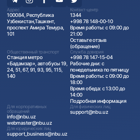
Адрес
Контакт-центр
100084, Республика
1344
Узбекистан,Ташкент,
+998 78 148-00-10
проспект Амира Темура,
Время работы: с 09:00 до
101
21:00
Оставьте отзыв
(обращение)
Общественный транспорт
Служба доверия
Станция метро
+998 78 147-15-04
«Бадамзар», автобусы 19,
Рабочие дни: с
24, 51, 67, 91, 93, 95, 115,
понедельника по пятницу
140
Время работы: с 09:00 до
18:00
Время обеда: с 13:00 до
14:00
Подробная информация
Для корпоративных
Для физических лиц
обращений
support@nbu.uz
info@nbu.uz
webmaster@nbu.uz
Для юридических лиц
support_business@nbu.uz