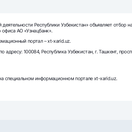
Серебряный депозит
Garmin pay
Курсы валют
Эскроу-cчё
Акции
Мобильное п
 деятельности Республики Узбекистан» объявляет отбор 
 офиса АО «Узнацбанк».
ационный портал – xt-xarid.uz.
адресу: 100084, Республика Узбекистан, г. Ташкент, просп
а специальном информационном портале xt-xarid.uz.
анкоматы
Согласие на обработку персональных данных
Контакт-центр
+998 78 148-00-10
1344