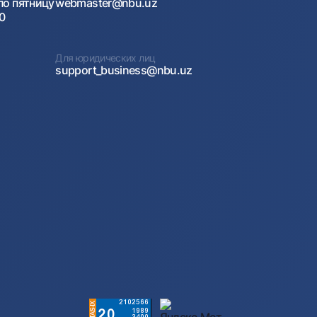
по пятницу
webmaster@nbu.uz
00
Для юридических лиц
support_business@nbu.uz