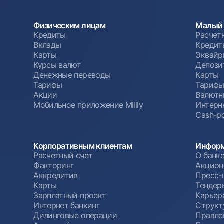
Физическим лицам
Малый 
Кредиты
Расчет
Вклады
Кредит
Карты
Эквайр
Курсы валют
Депози
Денежные переводы
Карты
Тарифы
Тариф
Акции
Валютн
Мобильное приложение Milliy
Интерн
Cash-po
Корпоративным клиентам
Информ
Расчетный счет
О банк
Факторинг
Акцион
Аккредитив
Пресс-
Карты
Тендер
Зарплатный проект
Карьер
Интернет банкинг
Структ
Дилинговые операции
Правле