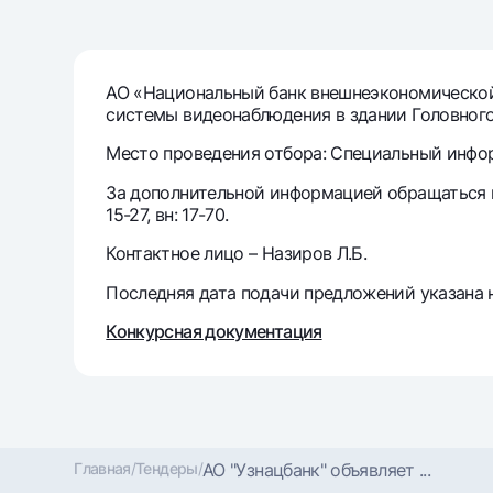
Денежные переводы
Тарифы
АО «Национальный банк внешнеэкономической
системы видеонаблюдения в здании Головного
Часто задаваемые вопросы
Место проведения отбора: Специальный информ
Ищите по сайту
За дополнительной информацией обращаться по 
15-27, вн: 17-70.
Контактное лицо – Назиров Л.Б.
Последняя дата подачи предложений указана н
Найти
Полезные ссылки
Конкурсная документация
Часто задаваемые вопросы
Пресс-центр
Офисы и б
Следите за нами в соцсетях
Главная
/
Тендеры
/
АО "Узнацбанк" объявляет ...