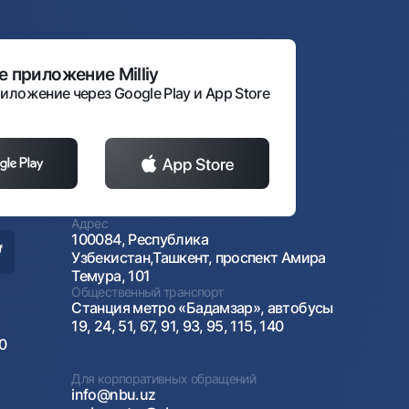
 приложение Milliy
иложение через Google Play и App Store
Адрес
100084, Республика
Узбекистан,Ташкент, проспект Амира
Темура, 101
Общественный транспорт
Станция метро «Бадамзар», автобусы
19, 24, 51, 67, 91, 93, 95, 115, 140
00
Для корпоративных обращений
info@nbu.uz