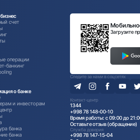
бизнес
ный счет
Мобильное
ы
Загрузите пр
инг
ты
ы
ые операции
ет-банкинг
oling
Следите за нами в соцсетях
ация о банке
е
Контакт-центр
ерам и инвесторам
1344
центр
+998 78 148-00-10
ы
Время работы: с 09:00 до 21:
а
Оставьте отзыв (обращение)
ура банка
Служба доверия
ние банка
+998 78 147-15-04