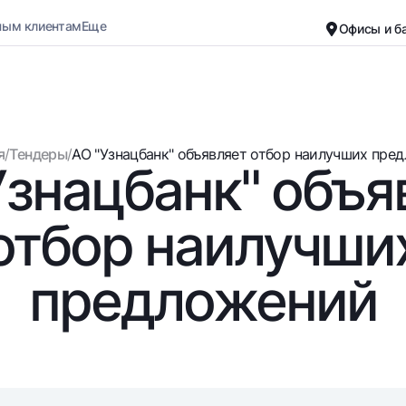
ным клиентам
Еще
Офисы и б
Карьера
О банке
Малому бизнесу
Обычная версия
я
/
Тендеры
/
АО "Узнацбанк" объявляет отбор наилучших предл
Узнацбанк" объя
Черно-белая версия
Вклады
Карты
Включить озвучивание
Для всех
Бесплатные
отбор наилучши
До востребования
Премиальные
Евро
Путешественн
предложений
Возможно все
UzCard/HUMO
До востребования USD
Visa
Для всех USD
Visa FIFA
Золотой депозит
Mastercard
Золотые слитки от НБУ
Зарплатные