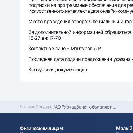
подписки на программные обеспечения для ра
искусственного интеллекта для онлайн-комму
Денежные переводы
Место проведения отбора: Специальный информ
Тарифы
Часто задаваемые вопросы
За дополнительной информацией обращаться по 
15-27, вн: 17-70.
Контактное лицо – Мансуров А.Р.
Ищите по сайту
Последняя дата подачи предложений указана н
Конкурсная документация
Найти
Полезные ссылки
Часто задаваемые вопросы
Пресс-центр
Офисы и б
Главная
/
Тендеры
/
АО "Узнацбанк" объявляет ...
Следите за нами в соцсетях
Физическим лицам
Малый 