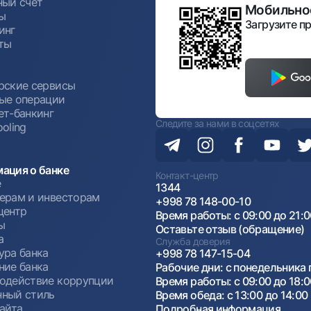
ный счет
Мобильное
ы
Загрузите пр
инг
ты
ы
рские сервисы
ые операции
ет-банкинг
Следите за нами в соцсетях
oling
ация о банке
Контакт-центр
е
1344
ерам и инвесторам
+998 78 148-00-10
центр
Время работы: с 09:00 до 21:
ы
Оставьте отзыв (обращение)
а
Служба доверия
ура банка
+998 78 147-15-04
ние банка
Рабочие дни: с понедельника 
одействие коррупции
Время работы: с 09:00 до 18:
ный стиль
Время обеда: с 13:00 до 14:00
сайта
Подробная информация