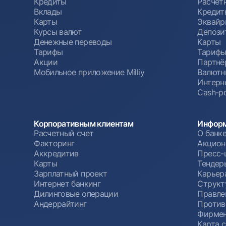
Кредиты
Расчет
Вклады
Кредит
Карты
Эквайр
Курсы валют
Депози
Денежные переводы
Карты
Тарифы
Тариф
Акции
Партнё
Мобильное приложение Milliy
Валютн
Интерн
Cash-po
Корпоративным клиентам
Информ
Расчетный счет
О банк
Факторинг
Акцион
Аккредитив
Пресс-
Карты
Тендер
Зарплатный проект
Карьер
Интернет банкинг
Структ
Дилинговые операции
Правле
Андеррайтинг
Против
Фирмен
Карта 