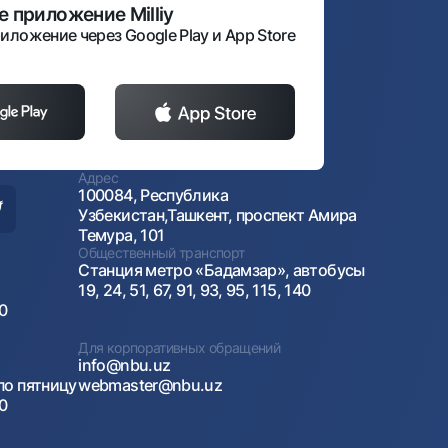
 приложение Milliy
иложение через Google Play и App Store
Адрес
100084, Республика
Узбекистан,Ташкент, проспект Амира
Темура, 101
Общественный транспорт
Станция метро «Бадамзар», автобусы
19, 24, 51, 67, 91, 93, 95, 115, 140
00
Для корпоративных обращений
info@nbu.uz
по пятницу
webmaster@nbu.uz
00