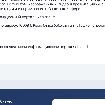
боты с текстом, изображениями, видео и презентациями, а
Серебряный депозит
Garmin pay
никации и их применение в банковской сфере.
Курсы валют
Эскроу-cчё
ационный портал - xt-xarid.uz.
Акции
Мобильное п
адресу: 100084, Республика Узбекистан, г. Ташкент, просп
а специальном информационном портале xt-xarid.uz.
анкоматы
Согласие на обработку персональных данных
Контакт-центр
+998 78 148-00-10
1344
бизнес