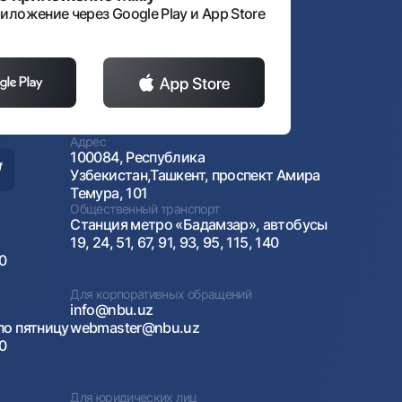
иложение через Google Play и App Store
Адрес
100084, Республика
Узбекистан,Ташкент, проспект Амира
Темура, 101
Общественный транспорт
Станция метро «Бадамзар», автобусы
19, 24, 51, 67, 91, 93, 95, 115, 140
00
Для корпоративных обращений
info@nbu.uz
по пятницу
webmaster@nbu.uz
00
Для юридических лиц