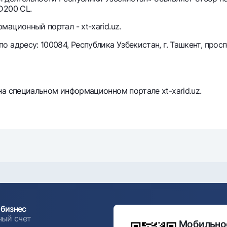
D200 CL.
Серебряный депозит
Garmin pay
ационный портал - xt-xarid.uz.
Курсы валют
Эскроу-cчё
Акции
Мобильное п
адресу: 100084, Республика Узбекистан, г. Ташкент, просп
а специальном информационном портале xt-xarid.uz.
анкоматы
Согласие на обработку персональных данных
Контакт-центр
+998 78 148-00-10
бизнес
1344
ный счет
Мобильное