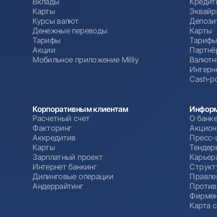
Вклады
Кредит
Карты
Эквайр
Курсы валют
Депози
Денежные переводы
Карты
Тарифы
Тариф
Акции
Партнё
Мобильное приложение Milliy
Валютн
Интерн
Cash-po
Корпоративным клиентам
Информ
Расчетный счет
О банк
Факторинг
Акцион
Аккредитив
Пресс-
Карты
Тендер
Зарплатный проект
Карьер
Интернет банкинг
Структ
Дилинговые операции
Правле
Андеррайтинг
Против
Фирмен
Карта 