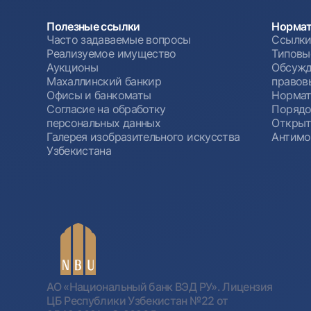
Полезные ссылки
Нормат
Часто задаваемые вопросы
Ссылки
Реализуемое имущество
Типовы
Аукционы
Обсужд
Махаллинский банкир
правов
Офисы и банкоматы
Нормат
Согласие на обработку
Порядо
персональных данных
Открыт
Галерея изобразительного искусства
Антимо
Узбекистана
АО «Национальный банк ВЭД РУ». Лицензия
ЦБ Республики Узбекистан №22 от