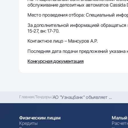
обслуживание депозитных автоматов Cassida 
Место проведения отбора: Специальный информ
Денежные переводы
Тарифы
За дополнительной информацией обращаться по 
Часто задаваемые вопросы
15-27, вн: 17-70.
Контактное лицо – Мансуров А.Р.
Ищите по сайту
Последняя дата подачи предложений указана н
Конкурсная документация
Найти
Полезные ссылки
Часто задаваемые вопросы
Пресс-центр
Офисы и б
Главная
/
Тендеры
/
АО "Узнацбанк" объявляет ...
Следите за нами в соцсетях
Физическим лицам
Малый 
Кредиты
Расчет