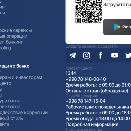
ы
Загрузите пр
инг
ты
ы
рские сервисы
ые операции
ет-банкинг
Следите за нами в соцсетях
oling
ация о банке
Контакт-центр
е
1344
ерам и инвесторам
+998 78 148-00-10
центр
Время работы: с 09:00 до 21:
ы
Оставьте отзыв (обращение)
а
Служба доверия
ура банка
+998 78 147-15-04
ние банка
Рабочие дни: с понедельника 
одействие коррупции
Время работы: с 09:00 до 18:
ный стиль
Время обеда: с 13:00 до 14:00
сайта
Подробная информация
Для физических лиц