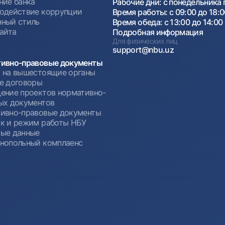
ние банка
Рабочие дни: с понедельника 
одействие коррупции
Время работы: с 09:00 до 18:
ный стиль
Время обеда: с 13:00 до 14:00
сайта
Подробная информация
Для физических лиц
support@nbu.uz
ивно-правовые документы
 на вышестоящие органы
е договоры
ение проектов нормативно-
ых документов
ивно-правовые документы
к и режим работы НБУ
ые данные
нопольный комплаенс