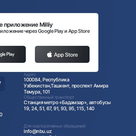
 приложение Milliy
иложение через Google Play и App Store
Адрес
100084, Республика
Узбекистан,Ташкент, проспект Амира
Темура, 101
Общественный транспорт
Станция метро «Бадамзар», автобусы
19, 24, 51, 67, 91, 93, 95, 115, 140
00
Для корпоративных обращений
info@nbu.uz