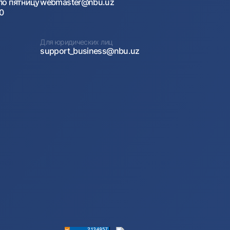
по пятницу
webmaster@nbu.uz
00
Для юридических лиц
support_business@nbu.uz