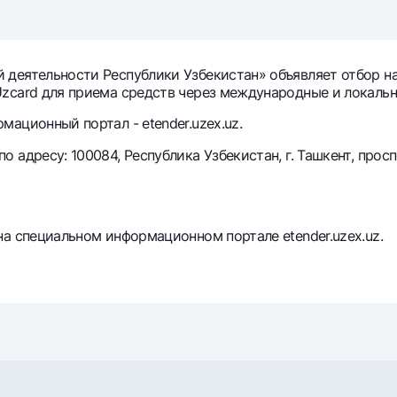
Серебряный депозит
Garmin pay
Курсы валют
Эскроу-cчё
Акции
Мобильное п
деятельности Республики Узбекистан» объявляет отбор на
zcard для приема средств через международные и локальн
ационный портал - etender.uzex.uz.
адресу: 100084, Республика Узбекистан, г. Ташкент, просп
а специальном информационном портале etender.uzex.uz.
анкоматы
Согласие на обработку персональных данных
Контакт-центр
+998 78 148-00-10
1344