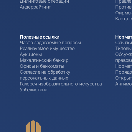
Дилинговые операции
Правле
Андеррайтинг
Против
Фирмен
Карта 
Полезные ссылки
Нормат
Часто задаваемые вопросы
Ссылки
Реализуемое имущество
Типовы
Аукционы
Обсужд
Махаллинский банкир
правов
Офисы и банкоматы
Нормат
Согласие на обработку
Порядо
персональных данных
Открыт
Галерея изобразительного искусства
Антимо
Узбекистана