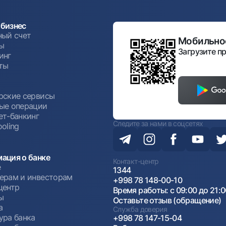
бизнес
ный счет
Мобильное
ы
Загрузите пр
инг
ты
ы
рские сервисы
ые операции
ет-банкинг
Следите за нами в соцсетях
oling
ация о банке
Контакт-центр
е
1344
ерам и инвесторам
+998 78 148-00-10
центр
Время работы: с 09:00 до 21:
ы
Оставьте отзыв (обращение)
а
Служба доверия
ура банка
+998 78 147-15-04