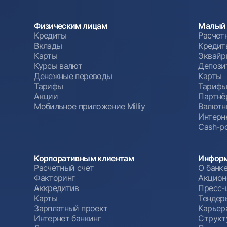
Физическим лицам
Малый 
Кредиты
Расчет
Вклады
Кредит
Карты
Эквайр
Курсы валют
Депози
Денежные переводы
Карты
Тарифы
Тариф
Акции
Партнё
Мобильное приложение Milliy
Валютн
Интерн
Cash-po
Корпоративным клиентам
Информ
Расчетный счет
О банк
Факторинг
Акцион
Аккредитив
Пресс-
Карты
Тендер
Зарплатный проект
Карьер
Интернет банкинг
Структ