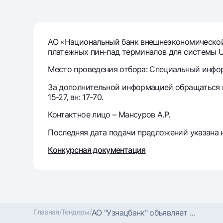
Денежные переводы
Тарифы
АО «Национальный банк внешнеэкономической 
платежных пин-пад терминалов для системы U
Часто задаваемые вопросы
Место проведения отбора: Специальный информ
Ищите по сайту
За дополнительной информацией обращаться по 
15-27, вн: 17-70.
Контактное лицо – Мансуров А.Р.
Последняя дата подачи предложений указана н
Найти
Полезные ссылки
Конкурсная документация
Часто задаваемые вопросы
Пресс-центр
Офисы и б
Следите за нами в соцсетях
Главная
/
Тендеры
/
АО "Узнацбанк" объявляет ...