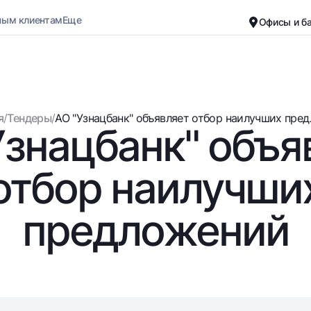
ным клиентам
Еще
Офисы и б
Карьера
О банке
Малому бизнесу
Обычная версия
я
/
Тендеры
/
АО "Узнацбанк" объявляет отбор наилучших предл
Узнацбанк" объя
Черно-белая версия
Вклады
Карты
Включить озвучивание
Для всех
Бесплатные
отбор наилучши
До востребования
Премиальные
Евро
Путешественн
предложений
Возможно все
UzCard/HUMO
До востребования USD
Visa
Для всех USD
Visa FIFA
Золотой депозит
Mastercard
Золотые слитки от НБУ
Зарплатные