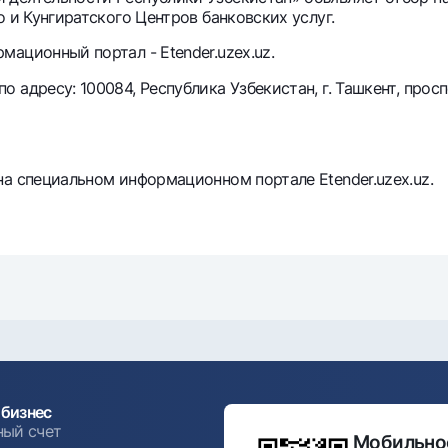
 и Кунгиратского Центров банковских услуг.
Серебряный депозит
Garmin pay
ационный портал - Etender.uzex.uz.
Курсы валют
Эскроу-cчё
Акции
Мобильное п
адресу: 100084, Республика Узбекистан, г. Ташкент, просп
а специальном информационном портале Etender.uzex.uz.
анкоматы
Согласие на обработку персональных данных
Контакт-центр
+998 78 148-00-10
бизнес
1344
ный счет
Мобильное