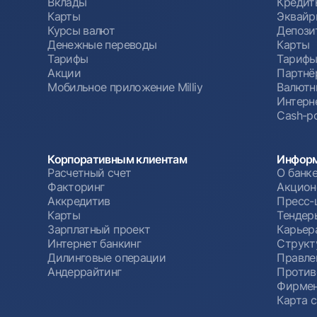
Вклады
Кредит
Карты
Эквайр
Курсы валют
Депози
Денежные переводы
Карты
Тарифы
Тариф
Акции
Партнё
Мобильное приложение Milliy
Валютн
Интерн
Cash-po
Корпоративным клиентам
Информ
Расчетный счет
О банк
Факторинг
Акцион
Аккредитив
Пресс-
Карты
Тендер
Зарплатный проект
Карьер
Интернет банкинг
Структ
Дилинговые операции
Правле
Андеррайтинг
Против
Фирмен
Карта 