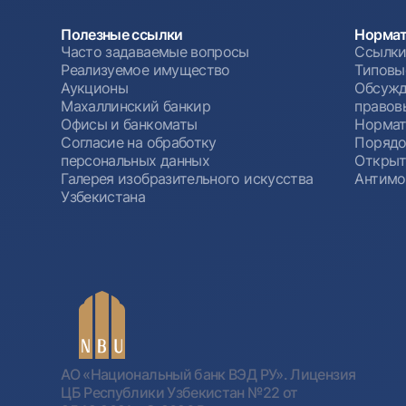
Полезные ссылки
Нормат
Часто задаваемые вопросы
Ссылки
Реализуемое имущество
Типовы
Аукционы
Обсужд
Махаллинский банкир
правов
Офисы и банкоматы
Нормат
Согласие на обработку
Порядо
персональных данных
Открыт
Галерея изобразительного искусства
Антимо
Узбекистана
АО «Национальный банк ВЭД РУ». Лицензия
ЦБ Республики Узбекистан №22 от