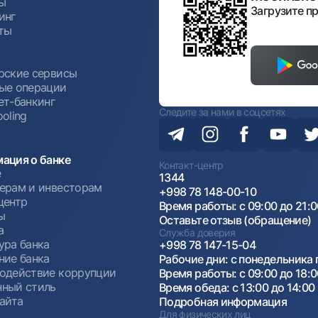
ы
Загрузите пр
инг
ты
ы
рские сервисы
ые операции
ет-банкинг
Следите за нами в соцсетях
oling
ация о банке
Контакт-центр
е
1344
ерам и инвесторам
+998 78 148-00-10
центр
Время работы: с 09:00 до 21:
ы
Оставьте отзыв (обращение)
а
Служба доверия
ура банка
+998 78 147-15-04
ние банка
Рабочие дни: с понедельника 
одействие коррупции
Время работы: с 09:00 до 18:
ный стиль
Время обеда: с 13:00 до 14:00
сайта
Подробная информация
Для физических лиц