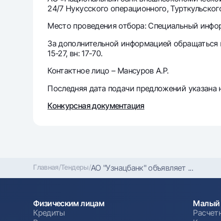
24/7 Нукусского операционного, Турткульского
Место проведения отбора: Специальный информ
Денежные переводы
Тарифы
За дополнительной информацией обращаться по 
Часто задаваемые вопросы
15-27, вн: 17-70.
Контактное лицо – Мансуров А.Р.
Ищите по сайту
Последняя дата подачи предложений указана н
Конкурсная документация
Найти
Полезные ссылки
Часто задаваемые вопросы
Пресс-центр
Офисы и б
Главная
/
Тендеры
/
АО "Узнацбанк" объявляет ...
Следите за нами в соцсетях
Физическим лицам
Малый 
Кредиты
Расчет