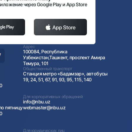
иложение через Google Play и App Store
Адрес
100084, Республика
Узбекистан,Ташкент, проспект Амира
Темура, 101
Общественный транспорт
Станция метро «Бадамзар», автобусы
19, 24, 51, 67, 91, 93, 95, 115, 140
00
Для корпоративных обращений
info@nbu.uz
по пятницу
webmaster@nbu.uz
00
Для юридических лиц