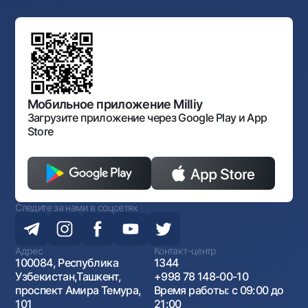
Ссылки на вышестоящие органы
Махаллинский банкир
Правление банка
Типовые договоры
Офисы и банкоматы
Противодействие коррупции
Обсуждение проектов нормативно-правовых
Согласие на обработку персональных данных
Фирменный стиль
документов
Галерея изобразительного искусства Узбекистана
Карта сайта
Нормативно-правовые документы
Порядок и режим работы НБУ
Открытые данные
Антимонопольный комплаенс
Мобильное приложение Milliy
Загрузите приложение через Google Play и App
Store
Следите за нами в соцсетях
Адрес
Контакт-центр
100084, Республика
1344
Узбекистан,Ташкент,
+998 78 148-00-10
проспект Амира Темура,
Время работы: с 09:00 до
101
21:00