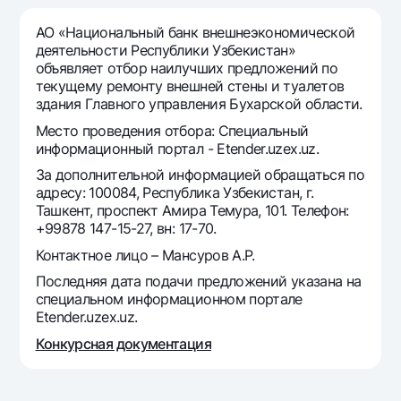
Путешественнику
National Green
До востребования USD
UzCard/HUMO
АО «Национальный банк внешнеэкономической
Эскроу-cчёт
Для всех USD
деятельности Республики Узбекистан»
Visa
объявляет отбор наилучших предложений по
Золотой депозит
Тарифы
Visa FIFA
текущему ремонту внешней стены и туалетов
Золотые слитки от НБУ
здания Главного управления Бухарской области.
Mastercard
Акции
Серебряный депозит
Место проведения отбора: Специальный
Зарплатные
информационный портал - Etender.uzex.uz.
Мобильное приложение Milliy
Garmin pay
За дополнительной информацией обращаться по
адресу: 100084, Республика Узбекистан, г.
Часто задаваемые вопросы
Ташкент, проспект Амира Темура, 101. Телефон:
+99878 147-15-27, вн: 17-70.
Ищите по сайту
Контактное лицо – Мансуров А.Р.
Последняя дата подачи предложений указана на
специальном информационном портале
Etender.uzex.uz.
Найти
Конкурсная документация
Полезные ссылки
Часто задаваемые вопросы
Пресс-центр