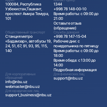
100084, Республика
1344
Узбекистан,Ташкент,
+998 78 148-00-10
проспект Амира Темура,
Время работы: с 09:00 до
101
21:00
Оставьте отзыв
(обращение)
Общественный транспорт
Служба доверия
Станция метро
+998 78 147-15-04
«Бадамзар», автобусы 19,
Рабочие дни: с
24, 51, 67, 91, 93, 95, 115,
понедельника по пятницу
140
Время работы: с 09:00 до
18:00
Время обеда: с 13:00 до
14:00
Подробная информация
Для корпоративных
Для физических лиц
обращений
support@nbu.uz
info@nbu.uz
webmaster@nbu.uz
Для юридических лиц
support_business@nbu.uz