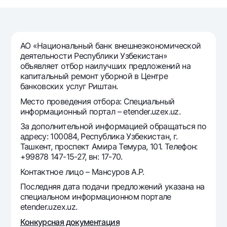
Путешественнику
National Green
До востребования USD
UzCard/HUMO
Эскроу-cчёт
Для всех USD
Visa
Золотой депозит
Тарифы
АО «Национальный банк внешнеэкономической
Visa FIFA
Золотые слитки от НБУ
деятельности Республики Узбекистан»
Mastercard
Акции
объявляет отбор наилучших предложений на
Серебряный депозит
капитальный ремонт уборной в Центре
Зарплатные
банковских услуг Риштан.
Мобильное приложение Milliy
Garmin pay
Место проведения отбора: Специальный
Часто задаваемые вопросы
информационный портал – etender.uzex.uz.
За дополнительной информацией обращаться по
адресу: 100084, Республика Узбекистан, г.
Ищите по сайту
Ташкент, проспект Амира Темура, 101. Телефон:
+99878 147-15-27, вн: 17-70.
Контактное лицо – Мансуров А.Р.
Последняя дата подачи предложений указана на
Найти
Полезные ссылки
специальном информационном портале
Часто задаваемые вопросы
etender.uzex.uz.
Пресс-центр
Конкурсная документация