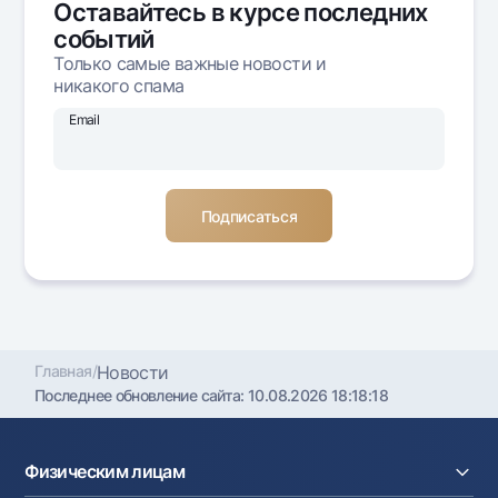
Оставайтесь в курсе последних
Офисы и банкоматы
событий
Согласие на обработку персональных данных
Только самые важные новости и
никакого спама
Следите за нами в соцсетях
Email
Контакт-центр
+998 78 148-00-10
1344
Главная
/
Новости
Последнее обновление сайта:
10.08.2026 18:18:18
Физическим лицам