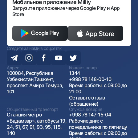
Антимонопольный комплаенс
Мобильное приложение Milliy
Загрузите приложение через Google Play и App
Store
Следите за нами в соцсетях
Адрес
Контакт-центр
100084, Республика
1344
Узбекистан,Ташкент,
+998 78 148-00-10
проспект Амира Темура,
Время работы: с 09:00 до
101
21:00
Оставьте отзыв
(обращение)
Общественный транспорт
Служба доверия
Станция метро
+998 78 147-15-04
«Бадамзар», автобусы 19,
Рабочие дни: с
24, 51, 67, 91, 93, 95, 115,
понедельника по пятницу
140
Время работы: с 09:00 до