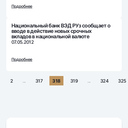
Путешественнику
National Green
До востребования USD
Подробнее
UzCard/HUMO
Эскроу-cчёт
Для всех USD
Visa
Золотой депозит
Тарифы
Национальный банк ВЭД РУз сообщает о
Visa Champion
Золотые слитки от НБУ
вводе в действие новых срочных
Mastercard
вкладов в национальной валюте
Акции
Серебряный депозит
07.05.2012
Зарплатные
Мобильное приложение Milliy
Garmin pay
Подробнее
Часто задаваемые вопросы
Ищите по сайту
1
2
...
317
318
319
...
324
325
Найти
Полезные ссылки
Часто задаваемые вопросы
Пресс-центр