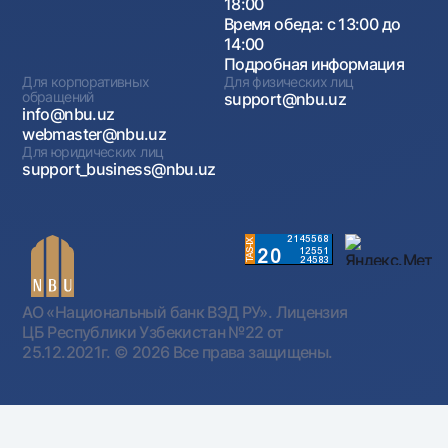
18:00
Время обеда: с 13:00 до
14:00
Подробная информация
Для корпоративных
Для физических лиц
обращений
support@nbu.uz
info@nbu.uz
webmaster@nbu.uz
Для юридических лиц
support_business@nbu.uz
АО «Национальный банк ВЭД РУ». Лицензия
ЦБ Республики Узбекистан №22 от
25.12.2021г.
© 2026 Все права защищены.