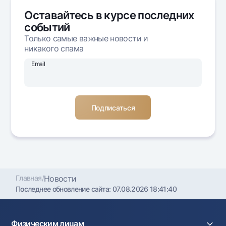
Офисы и банкоматы
Оставайтесь в курсе последних
Согласие на обработку персональных данных
событий
Только самые важные новости и
Следите за нами в соцсетях
никакого спама
Email
Контакт-центр
+998 78 148-00-10
1344
Главная
/
Новости
Последнее обновление сайта:
07.08.2026 18:41:40
Физическим лицам