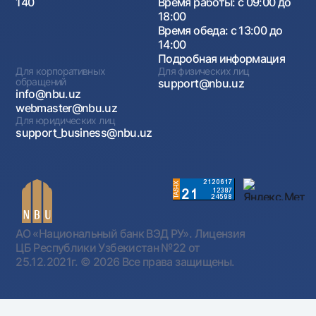
140
Время работы: с 09:00 до
18:00
Время обеда: с 13:00 до
14:00
Подробная информация
Для корпоративных
Для физических лиц
обращений
support@nbu.uz
info@nbu.uz
webmaster@nbu.uz
Для юридических лиц
support_business@nbu.uz
АО «Национальный банк ВЭД РУ». Лицензия
ЦБ Республики Узбекистан №22 от
25.12.2021г.
© 2026 Все права защищены.