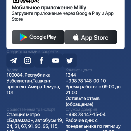
Открытые данные
Антимонопольный комплаенс
Мобильное приложение Milliy
Загрузите приложение через Google Play и App
Store
Следите за нами в соцсетях
Адрес
Контакт-центр
100084, Республика
1344
Узбекистан,Ташкент,
+998 78 148-00-10
проспект Амира Темура,
Время работы: с 09:00 до
101
21:00
Оставьте отзыв
(обращение)
Общественный транспорт
Служба доверия
Станция метро
+998 78 147-15-04
«Бадамзар», автобусы 19,
Рабочие дни: с
24, 51, 67, 91, 93, 95, 115,
понедельника по пятницу