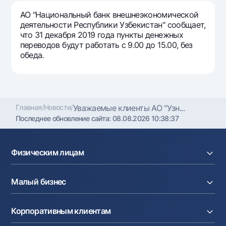
Путешественнику
National Green
До востребования USD
АО "Национальный банк внешнеэкономической
UzCard/HUMO
Эскроу-cчёт
Для всех USD
деятельности Республики Узбекистан" сообщает,
Visa
что 31 декабря 2019 года пункты денежных
Золотой депозит
Тарифы
переводов будут работать с 9.00 до 15.00, без
Visa FIFA
Золотые слитки от НБУ
обеда.
Mastercard
Акции
Серебряный депозит
Зарплатные
Мобильное приложение Milliy
Garmin pay
Главная
/
Новости
/
Уважаемые клиенты АО "Узн...
Часто задаваемые вопросы
Последнее обновление сайта:
08.08.2026 10:38:37
Ищите по сайту
Физическим лицам
Кредиты
Малый бизнес
Вклады
Найти
Полезные ссылки
Карты
Часто задаваемые вопросы
Расчетный счет
Курсы валют
Корпоративным клиентам
Кредиты
Денежные переводы
Пресс-центр
Эквайринг