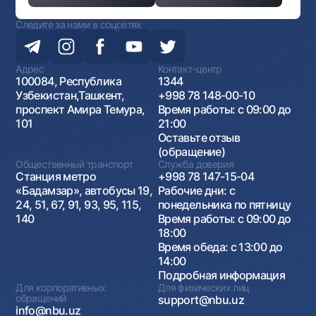
Следите за нами в соцсетях
Адрес
Контакт-центр
100084, Республика
1344
Узбекистан,Ташкент,
+998 78 148-00-10
проспект Амира Темура,
Время работы: с 09:00 до
101
21:00
Оставьте отзыв
(обращение)
Общественный транспорт
Служба доверия
Станция метро
+998 78 147-15-04
«Бадамзар», автобусы 19,
Рабочие дни: с
24, 51, 67, 91, 93, 95, 115,
понедельника по пятницу
140
Время работы: с 09:00 до
18:00
Время обеда: с 13:00 до
14:00
Подробная информация
Для корпоративных
Для физических лиц
обращений
support@nbu.uz
info@nbu.uz