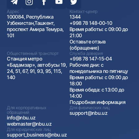
Адрес
Контакт-центр
100084, Республика
1344
Узбекистан,Ташкент,
+998 78 148-00-10
проспект Амира Темура,
Время работы: с 09:00 до
101
21:00
Оставьте отзыв
(обращение)
Общественный транспорт
Служба доверия
Станция метро
+998 78 147-15-04
«Бадамзар», автобусы 19,
Рабочие дни: с
24, 51, 67, 91, 93, 95, 115,
понедельника по пятницу
140
Время работы: с 09:00 до
18:00
Время обеда: с 13:00 до
14:00
Подробная информация
Для корпоративных
Для физических лиц
обращений
support@nbu.uz
info@nbu.uz
webmaster@nbu.uz
Для юридических лиц
support_business@nbu.uz