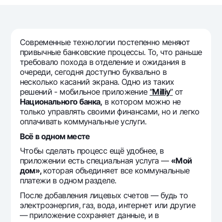
Путешественнику
National Green
До востребования USD
UzCard/HUMO
Эскроу-cчёт
Для всех USD
Visa
Золотой депозит
Тарифы
Современные технологии постепенно меняют
Visa FIFA
привычные банковские процессы. То, что раньше
Золотые слитки от НБУ
Mastercard
требовало похода в отделение и ожидания в
Акции
Серебряный депозит
очереди, сегодня доступно буквально в
Зарплатные
несколько касаний экрана. Одно из таких
Мобильное приложение Milliy
Garmin pay
решений - мобильное приложение
“
Milliy
”
от
Национального банка,
в котором можно не
Часто задаваемые вопросы
только управлять своими финансами, но и легко
оплачивать коммунальные услуги.
Ищите по сайту
Всё в одном месте
Чтобы сделать процесс ещё удобнее, в
приложении есть специальная услуга —
«Мой
дом»,
которая объединяет все коммунальные
платежи в одном разделе.
Найти
Полезные ссылки
После добавления лицевых счетов — будь то
Часто задаваемые вопросы
электроэнергия, газ, вода, интернет или другие
— приложение сохраняет данные, и в
Пресс-центр