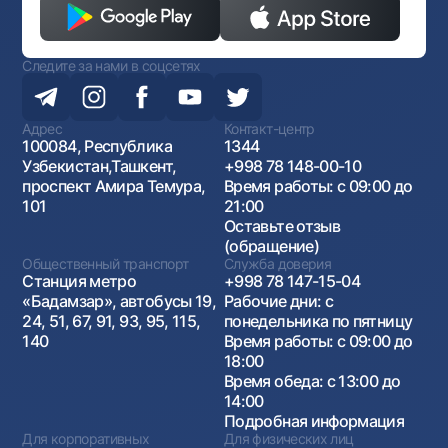
Следите за нами в соцсетях
Адрес
Контакт-центр
100084, Республика
1344
Узбекистан,Ташкент,
+998 78 148-00-10
проспект Амира Темура,
Время работы: с 09:00 до
101
21:00
Оставьте отзыв
(обращение)
Общественный транспорт
Служба доверия
Станция метро
+998 78 147-15-04
«Бадамзар», автобусы 19,
Рабочие дни: с
24, 51, 67, 91, 93, 95, 115,
понедельника по пятницу
140
Время работы: с 09:00 до
18:00
Время обеда: с 13:00 до
14:00
Подробная информация
Для корпоративных
Для физических лиц