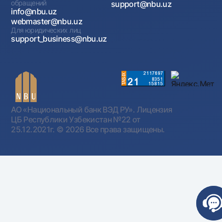
обращений
support@nbu.uz
info@nbu.uz
webmaster@nbu.uz
Для юридических лиц
support_business@nbu.uz
АО «Национальный банк ВЭД РУ». Лицензия
ЦБ Республики Узбекистан №22 от
25.12.2021г.
© 2026 Все права защищены.