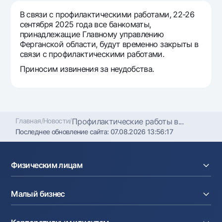
Путешественнику
National Green
До востребования USD
В связи с профилактическими работами, 22-26
UzCard/HUMO
Эскроу-cчёт
Для всех USD
сентября 2025 года все банкоматы,
Visa
принадлежащие Главному управлению
Золотой депозит
Тарифы
Ферганской области, будут временно закрыты в
Visa FIFA
Золотые слитки от НБУ
связи с профилактическими работами.
Mastercard
Акции
Серебряный депозит
Приносим извинения за неудобства.
Зарплатные
Мобильное приложение Milliy
Garmin pay
Часто задаваемые вопросы
Главная
/
Новости
/
Профилактические работы в...
Последнее обновление сайта:
07.08.2026 13:56:17
Ищите по сайту
Физическим лицам
Кредиты
Найти
Полезные ссылки
Малый бизнес
Вклады
Часто задаваемые вопросы
Карты
Пресс-центр
Расчетный счет
Курсы валют