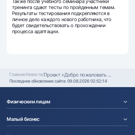
Также после учебного семинара участники
тренинга сдают тесты по пройденным темам.
Результаты тестирования подкрепляются в
личное дело каждого нового работника, что
будет свидетельствовать о прохождении
процесса адаптации.
Главная
/
Новости
/
Проект «Добро пожаловать ...
Последнее обновление сайта:
09.08.2026 02:52:14
Физическим лицам
Кредиты
Малый бизнес
Вклады
Карты
Расчетный счет
Курсы валют