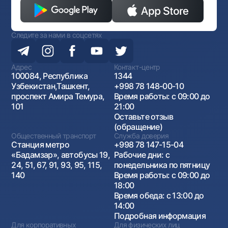
Следите за нами в соцсетях
Адрес
Контакт-центр
100084, Республика
1344
Узбекистан,Ташкент,
+998 78 148-00-10
проспект Амира Темура,
Время работы: с 09:00 до
101
21:00
Оставьте отзыв
(обращение)
Общественный транспорт
Служба доверия
Станция метро
+998 78 147-15-04
«Бадамзар», автобусы 19,
Рабочие дни: с
24, 51, 67, 91, 93, 95, 115,
понедельника по пятницу
140
Время работы: с 09:00 до
18:00
Время обеда: с 13:00 до
14:00
Подробная информация
Для корпоративных
Для физических лиц