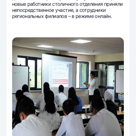
новые работники столичного отделения приняли
Офисы и банкоматы
непосредственное участие, а сотрудники
Согласие на обработку персональных данных
региональных филиалов – в режиме онлайн.
Следите за нами в соцсетях
Контакт-центр
+998 78 148-00-10
1344