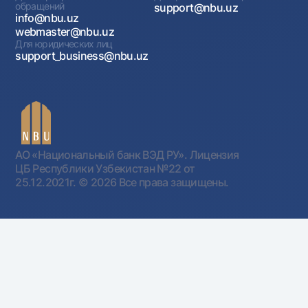
обращений
support@nbu.uz
info@nbu.uz
webmaster@nbu.uz
Для юридических лиц
support_business@nbu.uz
АО «Национальный банк ВЭД РУ». Лицензия
ЦБ Республики Узбекистан №22 от
25.12.2021г.
© 2026 Все права защищены.