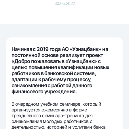
Путешественнику
National Green
30.05.2022
До востребования USD
UzCard/HUMO
Эскроу-cчёт
Для всех USD
Visa
Золотой депозит
Тарифы
Visa FIFA
Золотые слитки от НБУ
Mastercard
Акции
Серебряный депозит
Зарплатные
Начиная с 2019 года АО «Узнацбанк» на 
Мобильное приложение Milliy
Garmin pay
постоянной основе реализует проект 
«Добро пожаловать в «Узнацбанк» с 
Часто задаваемые вопросы
целью повышения квалификации новых 
работников в банковской системе, 
Ищите по сайту
адаптации к рабочему процессу, 
ознакомления с работой данного 
финансового учреждения.
В очередном учебном семинаре, который
Найти
организуется ежемесячно в форме
Полезные ссылки
трехдневного семинара-тренинга для
Часто задаваемые вопросы
ознакомления молодых работников с
Пресс-центр
деятельностью, историей и услугами банка,